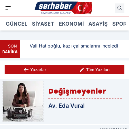
GÜNCEL
SIYASET
EKONOMI
ASAYIŞ
SPOR
ı: 3
Vali Hatipoğlu, kazı çalışmalarını inceledi
SON
DAKİKA
Yazarlar
Tüm Yazıları
Değişmeyenler
Av. Eda Vural