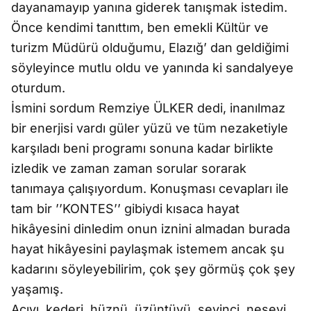
dayanamayıp yanına giderek tanışmak istedim.
Önce kendimi tanıttım, ben emekli Kültür ve
turizm Müdürü olduğumu, Elazığ’ dan geldiğimi
söyleyince mutlu oldu ve yanında ki sandalyeye
oturdum.
İsmini sordum Remziye ÜLKER dedi, inanılmaz
bir enerjisi vardı güler yüzü ve tüm nezaketiyle
karşıladı beni programı sonuna kadar birlikte
izledik ve zaman zaman sorular sorarak
tanımaya çalışıyordum. Konuşması cevapları ile
tam bir ’’KONTES’’ gibiydi kısaca hayat
hikâyesini dinledim onun iznini almadan burada
hayat hikâyesini paylaşmak istemem ancak şu
kadarını söyleyebilirim, çok şey görmüş çok şey
yaşamış.
Acıyı, kederi, hüznü, üzüntüyü, sevinci, neşeyi,