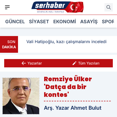
GÜNCEL
SIYASET
EKONOMI
ASAYIŞ
SPOR
ı: 3
Vali Hatipoğlu, kazı çalışmalarını inceledi
SON
DAKİKA
Yazarlar
Tüm Yazıları
Remziye Ülker
'Datça da bir
kontes'
Arş. Yazar Ahmet Bulut