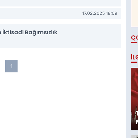
17.02.2025 18:09
 İktisadi Bağımsızlık
Ç
İL
1