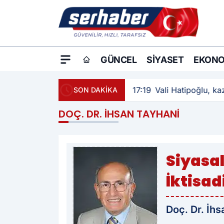
GÜNCEL
SIYASET
EKONO
17:19
Vali Hatipoğlu, kaz
SON DAKİKA
DOÇ. DR. İHSAN TAYHANI
Siyasa
İktisad
Doç. Dr. İh