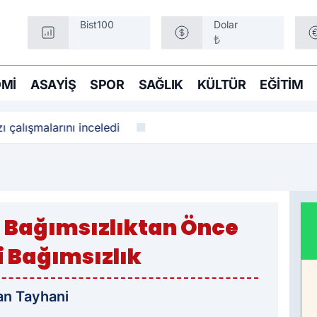
Bist100
Dolar
₺
MI
ASAYIŞ
SPOR
SAĞLIK
KÜLTÜR
EĞITIM
ı çalışmalarını inceledi
l Bağımsızlıktan Önce
i Bağımsızlık
san Tayhani