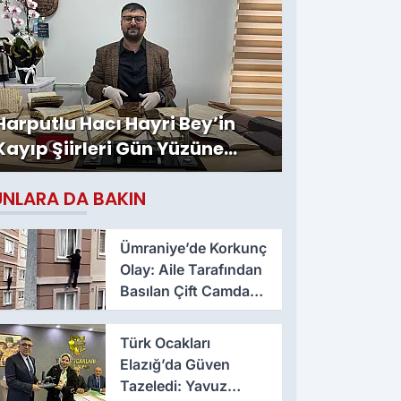
Harputlu Hacı Hayri Bey’in
Kayıp Şiirleri Gün Yüzüne
Çıktı
UNLARA DA BAKIN
Ümraniye’de Korkunç
Olay: Aile Tarafından
Basılan Çift Camdan
Atladı
Türk Ocakları
Elazığ’da Güven
Tazeledi: Yavuz