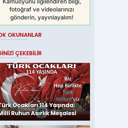
Kamuoyunu ilgilendiren bilgi,
fotoğraf ve videolarınızı
gönderin, yayınlayalım!
OK OKUNANLAR
GINIZI ÇEKEBILIR
Türk Ocakları 114 Yaşında:
Milli Ruhun Asırlık Meşalesi