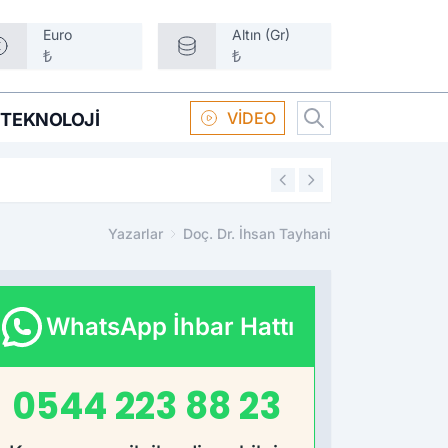
Euro
Altın (Gr)
₺
₺
VİDEO
TEKNOLOJI
16:58
Boksör Oral Arsla
Yazarlar
Doç. Dr. İhsan Tayhani
WhatsApp İhbar Hattı
0544 223 88 23