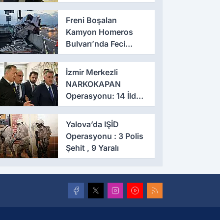
Haykır Yeniden
Başkan
Freni Boşalan
Kamyon Homeros
Bulvarı’nda Feci
Kazaya Neden Oldu
İzmir Merkezli
NARKOKAPAN
Operasyonu: 14 İlde
Eş Zamanlı Baskın,
641 Gözaltı
Yalova’da IŞİD
Operasyonu : 3 Polis
Şehit , 9 Yaralı