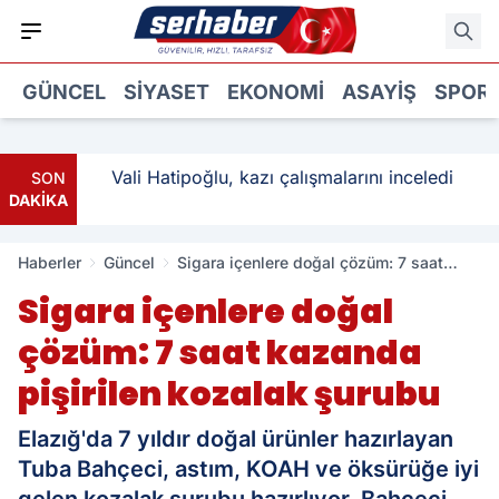
GÜNCEL
SIYASET
EKONOMI
ASAYIŞ
SPOR
: 3
Vali Hatipoğlu, kazı çalışmalarını inceledi
SON
DAKİKA
Haberler
Güncel
Sigara içenlere doğal çözüm: 7 saat
kazanda pişirilen kozalak şurubu
Sigara içenlere doğal
çözüm: 7 saat kazanda
pişirilen kozalak şurubu
Elazığ'da 7 yıldır doğal ürünler hazırlayan
Tuba Bahçeci, astım, KOAH ve öksürüğe iyi