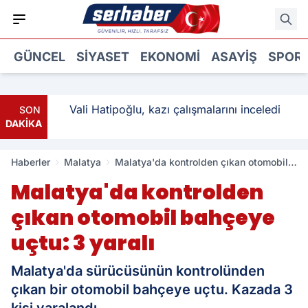
GÜNCEL
SIYASET
EKONOMI
ASAYIŞ
SPOR
: 3
Vali Hatipoğlu, kazı çalışmalarını inceledi
SON
DAKİKA
Haberler
Malatya
Malatya'da kontrolden çıkan otomobil
bahçeye uçtu: 3 yaralı
Malatya'da kontrolden
çıkan otomobil bahçeye
uçtu: 3 yaralı
Malatya'da sürücüsünün kontrolünden
çıkan bir otomobil bahçeye uçtu. Kazada 3