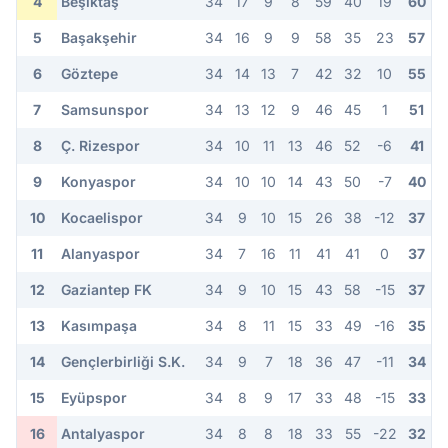
4
Beşiktaş
34
17
9
8
59
40
19
60
5
Başakşehir
34
16
9
9
58
35
23
57
6
Göztepe
34
14
13
7
42
32
10
55
7
Samsunspor
34
13
12
9
46
45
1
51
8
Ç. Rizespor
34
10
11
13
46
52
-6
41
9
Konyaspor
34
10
10
14
43
50
-7
40
10
Kocaelispor
34
9
10
15
26
38
-12
37
11
Alanyaspor
34
7
16
11
41
41
0
37
12
Gaziantep FK
34
9
10
15
43
58
-15
37
13
Kasımpaşa
34
8
11
15
33
49
-16
35
14
Gençlerbirliği S.K.
34
9
7
18
36
47
-11
34
15
Eyüpspor
34
8
9
17
33
48
-15
33
16
Antalyaspor
34
8
8
18
33
55
-22
32