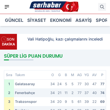
GÜNCEL
SIYASET
EKONOMI
ASAYIŞ
SPOR
ştı: 3
Vali Hatipoğlu, kazı çalışmalarını inceledi
SON
DAKİKA
SÜPER LIG PUAN DURUMU
Sıra
Takım
O
G
B
M
AG
YG
AV
P
1
Galatasaray
34
24
5
5
77
30
47
77
2
Fenerbahçe
34
21
11
2
77
37
40
74
3
Trabzonspor
34
20
9
5
61
39
22
69