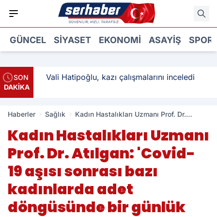
GÜNCEL
SIYASET
EKONOMI
ASAYIŞ
SPOR
: 3
Vali Hatipoğlu, kazı çalışmalarını inceledi
SON
DAKİKA
Haberler
Sağlık
Kadın Hastalıkları Uzmanı Prof. Dr.
Atılgan: 'Covid-19 aşısı sonrası bazı
Kadın Hastalıkları Uzmanı
kadınlarda adet döngüsünde bir günlük
uzama gözlemlenmiştir'
Prof. Dr. Atılgan: 'Covid-
19 aşısı sonrası bazı
kadınlarda adet
döngüsünde bir günlük