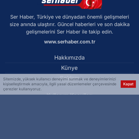
Ser Haber, Türkiye ve dünyadan önemli gelişmeleri
size anında ulaştırır. Güncel haberleri ve son dakika
gelişmelerini Ser Haber ile takip edin.
www.serhaber.com.tr
Hakkımızda
Künye
Reklam
Sitemizde, yüksek kullanıcı deneyimi sunmak ve deneyimlerinizi
kişiselleştirmek amacıyla, ilgili yasal düzenlemeler çerçevesinde
Kapat
çerezler kullanıyoruz.
Kullanım Koşulları
Gizlilik Politikası
Çerez Politikası
KVKK Metni