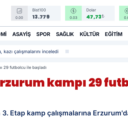
Bist100
Dolar
₺
13.779
47,73
0.00
0.03
0.
MI
ASAYIŞ
SPOR
SAĞLIK
KÜLTÜR
EĞITIM
ı çalışmalarını inceledi
 29 futbolcu ile başladı
Erzurum kampı 29 futb
a 3. Etap kamp çalışmalarına Erzurum'd