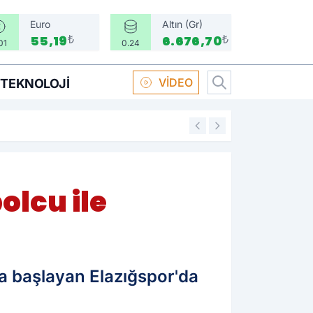
Euro
Altın (Gr)
₺
₺
55,19
6.676,70
01
0.24
VİDEO
TEKNOLOJI
16:58
Boksör Oral Arsla
olcu ile
a başlayan Elazığspor'da