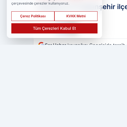
çerçevesinde çerezler kullanıyoruz.
Malatya'nın Doğanşehir ilç
Çerez Politikası
KVKK Metni
PAYLAŞ
Tüm Çerezleri Kabul Et
Ser Haber
kaynağını Google'da tercih 