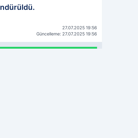
öndürüldü.
27.07.2025 19:56
Güncelleme: 27.07.2025 19:56
WhatsApp İhbar Hattı
0544 223 88 23
Kamuoyunu ilgilendiren bilgi,
fotoğraf ve videolarınızı
gönderin, yayınlayalım!
OK OKUNANLAR