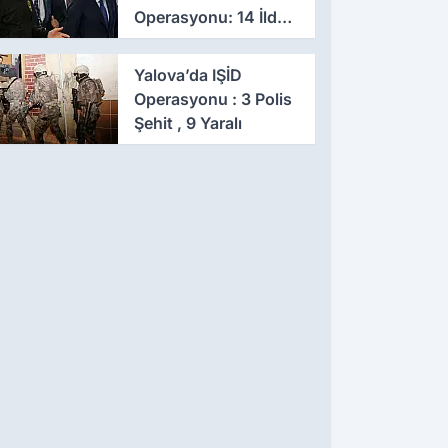
Operasyonu: 14 İlde
Eş Zamanlı Baskın,
641 Gözaltı
Yalova’da IŞİD
Operasyonu : 3 Polis
Şehit , 9 Yaralı