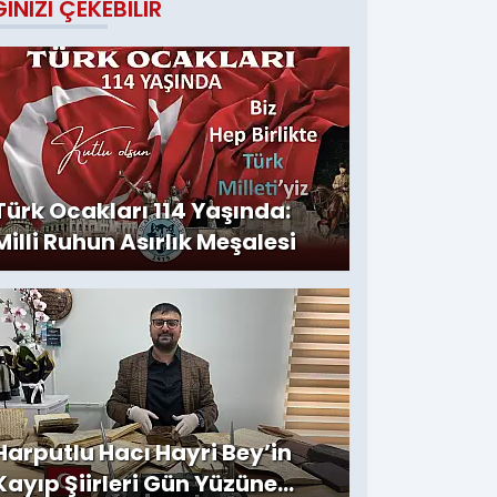
GINIZI ÇEKEBILIR
Türk Ocakları 114 Yaşında:
Milli Ruhun Asırlık Meşalesi
Harputlu Hacı Hayri Bey’in
Kayıp Şiirleri Gün Yüzüne