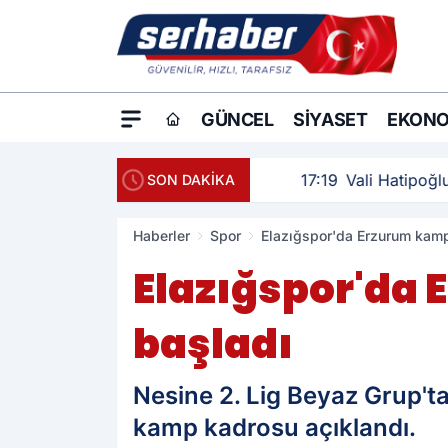
GÜNCEL
SIYASET
EKONO
17:19
Vali Hatipoğlu, kaz
SON DAKİKA
Haberler
Spor
Elazığspor'da Erzurum kampı
Elazığspor'da 
başladı
Nesine 2. Lig Beyaz Grup't
kamp kadrosu açıklandı.