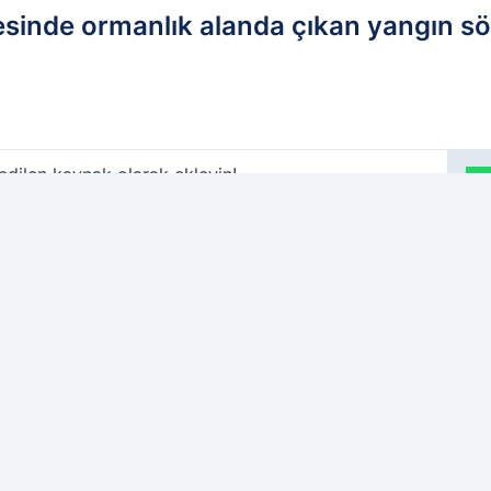
esinde ormanlık alanda çıkan yangın s
edilen kaynak olarak ekleyin!
Ç