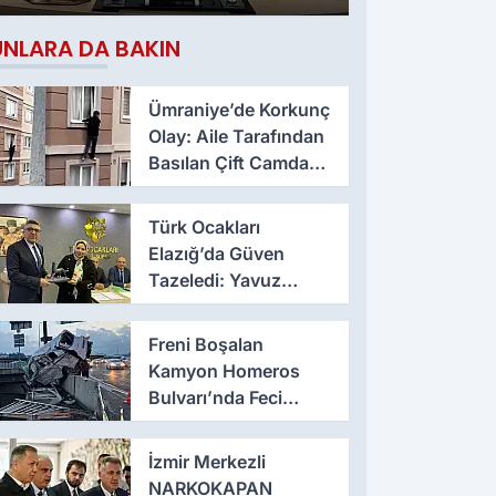
Çıktı
UNLARA DA BAKIN
Ümraniye’de Korkunç
Olay: Aile Tarafından
Basılan Çift Camdan
Atladı
Türk Ocakları
Elazığ’da Güven
Tazeledi: Yavuz
Haykır Yeniden
Başkan
Freni Boşalan
Kamyon Homeros
Bulvarı’nda Feci
Kazaya Neden Oldu
İzmir Merkezli
NARKOKAPAN