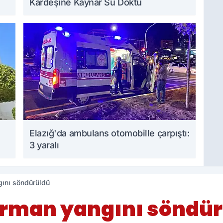
Kardeşine Kaynar Su Döktü
Elazığ'da ambulans otomobille çarpıştı:
3 yaralı
gını söndürüldü
orman yangını söndü