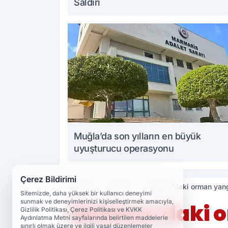
Saldırı
Muğla’da son yılların en büyük
uyuşturucu operasyonu
Çerez Bildirimi
Haberler
Malatya
Malatya'daki orman yan
Sitemizde, daha yüksek bir kullanıcı deneyimi
sunmak ve deneyimlerinizi kişiselleştirmek amacıyla,
Malatya'daki 
Gizlilik Politikası, Çerez Politikası ve KVKK
Aydınlatma Metni sayfalarında belirtilen maddelerle
sınırlı olmak üzere ve ilgili yasal düzenlemeler