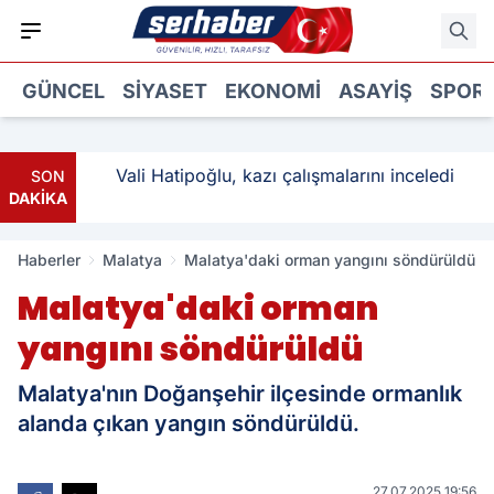
GÜNCEL
SIYASET
EKONOMI
ASAYIŞ
SPOR
ı: 3
Vali Hatipoğlu, kazı çalışmalarını inceledi
SON
DAKİKA
Haberler
Malatya
Malatya'daki orman yangını söndürüldü
Malatya'daki orman
yangını söndürüldü
Malatya'nın Doğanşehir ilçesinde ormanlık
alanda çıkan yangın söndürüldü.
27.07.2025 19:56