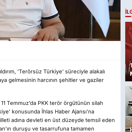
İL
ıldırım, ’Terörsüz Türkiye’ süreciyle alakalı
ya gelmesinin harcının şehitler ve gaziler
ım, 11 Temmuz’da PKK terör örgütünün silah
kiye’ konusunda İhlas Haber Ajansı’na
leti adına devleti en üst düzeyde temsil eden
n’ın duruşu ve tasarrufuna tamamen