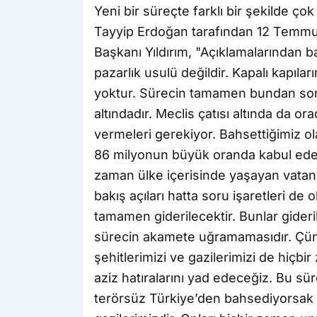
Yeni bir süreçte farklı bir şekilde 
Tayyip Erdoğan tarafından 12 Temmuz’d
Başkanı Yıldırım, "Açıklamalarından ba
pazarlık usulü değildir. Kapalı kapıları
yoktur. Sürecin tamamen bundan sonr
altındadır. Meclis çatısı altında da or
vermeleri gerekiyor. Bahsettiğimiz ol
86 milyonun büyük oranda kabul ede
zaman ülke içerisinde yaşayan vatandaş
bakış açıları hatta soru işaretleri de 
tamamen giderilecektir. Bunlar gideri
sürecin akamete uğramamasıdır. Çünk
şehitlerimizi ve gazilerimizi de hiç
aziz hatıralarını yad edeceğiz. Bu s
terörsüz Türkiye’den bahsediyorsak b