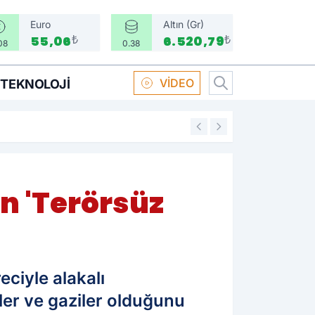
Euro
Altın (Gr)
₺
₺
55,06
6.520,79
08
0.38
VİDEO
TEKNOLOJI
16:58
Boksör Oral Arsla
an 'Terörsüz
eciyle alakalı
ler ve gaziler olduğunu