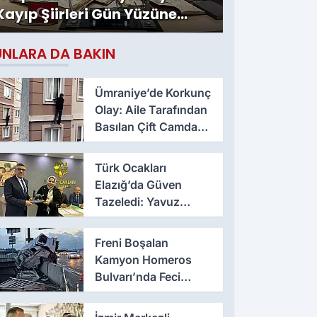
Kayıp Şiirleri Gün Yüzüne
Çıktı
UNLARA DA BAKIN
Ümraniye’de Korkunç
Olay: Aile Tarafından
Basılan Çift Camdan
Atladı
Türk Ocakları
Elazığ’da Güven
Tazeledi: Yavuz
Haykır Yeniden
Başkan
Freni Boşalan
Kamyon Homeros
Bulvarı’nda Feci
Kazaya Neden Oldu