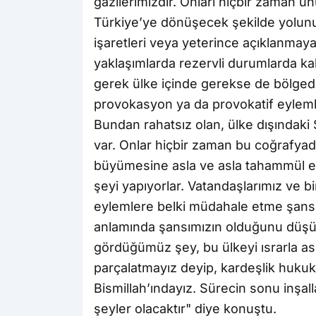
gazilerimizdir. Onları hiçbir zaman 
Türkiye’ye dönüşecek şekilde yolunu
işaretleri veya yeterince açıklanmay
yaklaşımlarda rezervli durumlarda kala
gerek ülke içinde gerekse de bölge
provokasyon ya da provokatif eylem
Bundan rahatsız olan, ülke dışındaki 
var. Onlar hiçbir zaman bu coğrafyad
büyümesine asla ve asla tahammül ed
şeyi yapıyorlar. Vatandaşlarımız ve b
eylemlere belki müdahale etme şan
anlamında şansımızın olduğunu düşün
gördüğümüz şey, bu ülkeyi ısrarla as
parçalatmayız deyip, kardeşlik hukuk
Bismillah’ındayız. Sürecin sonu inşall
şeyler olacaktır" diye konuştu.