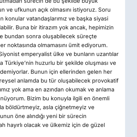
unutmadan sürecin de bu şekilde büyük
n ve ufkunun açık olmasını istiyoruz. Soru
an konular vatandaşlarımız ve başka siyasi
bilir. Buna bir itirazım yok ancak, hepimizin
de bundan sonra oluşabilecek süreçte
ler noktasında olmamasını ümit ediyorum.
Siyonist emperyalist ülke ve bunların uzantılar
a Türkiye’nin huzurlu bir şekilde oluşması ve
emiyorlar. Bunun için ellerinden gelen her
ireysel anlamda bu tür oluşabilecek provokatif
sımız yok ama en azından okumak ve anlama
üyorum. Bizim bu konuyla ilgili en önemli
la böldürtmeyiz, asla çiğnetmeyiz ve
unun öne alındığı yeni bir sürecin
ah hayırlı olacak ve ülkemiz için de güzel