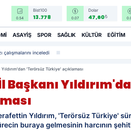
Bist100
Dolar
₺
13.778
47,60
0.54
0.07
0.
MI
ASAYIŞ
SPOR
SAĞLIK
KÜLTÜR
EĞITIM
ı çalışmalarını inceledi
ı Yıldırım'dan 'Terörsüz Türkiye' açıklaması
 İl Başkanı Yıldırım'd
aması
rafettin Yıldırım, 'Terörsüz Türkiye' sür
recin buraya gelmesinin harcının şehit