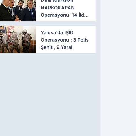
İzmir Merkezli
NARKOKAPAN
Operasyonu: 14 İlde
Eş Zamanlı Baskın,
641 Gözaltı
Yalova’da IŞİD
Operasyonu : 3 Polis
Şehit , 9 Yaralı