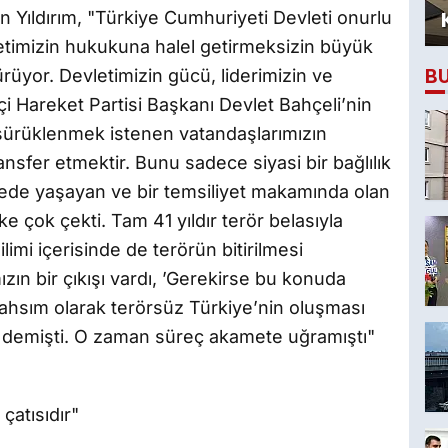
n Yıldırım, "Türkiye Cumhuriyeti Devleti onurlu
illetimizin hukukuna halel getirmeksizin büyük
B
rüyor. Devletimizin gücü, liderimizin ve
çi Hareket Partisi Başkanı Devlet Bahçeli’nin
a sürüklenmek istenen vatandaşlarımızın
ansfer etmektir. Bunu sadece siyasi bir bağlılık
ede yaşayan ve bir temsiliyet makamında olan
e çok çekti. Tam 41 yıldır terör belasıyla
mi içerisinde de terörün bitirilmesi
ın bir çıkışı vardı, ’Gerekirse bu konuda
şahsım olarak terörsüz Türkiye’nin oluşması
 demişti. O zaman süreç akamete uğramıştı"
çatısıdır"