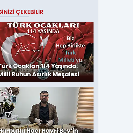
GINIZI ÇEKEBILIR
Türk Ocakları 114 Yaşında:
Milli Ruhun Asırlık Meşalesi
Harputlu Hacı Hayri Bey’in