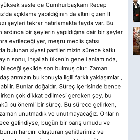
çok yüksek sesle de Cumhurbaşkanı Recep
a açıklama yapıldığının da altını çizen İl
zı şeyleri tekrar hatırlamakta fayda var. Bu
n ardında bir şeylerin yapıldığına dair bir şeyler
a evrileceği yer, meşru meclis çatısı
ada bulunan siyasi partilerimizin sürece katkı
ayın sonu, inşallah ülkenin geneli anlamında,
bileceği şekilde son bulmuş olur. Zaman
larımızın bu konuyla ilgili farklı yaklaşımları,
olabilir. Bunlar doğaldır. Süreç içerisinde bence
lirken çok dikkat edilmesi gereken şey, bu
ü bu önemli bir süreç. Bu sürece gelirken,
bir zaman unutmadık ve unutmayacağız. Onların
ürece gelindiyse, bugün bir barış umudu ve
unun harcını oluşturan şehitlerimiz ve