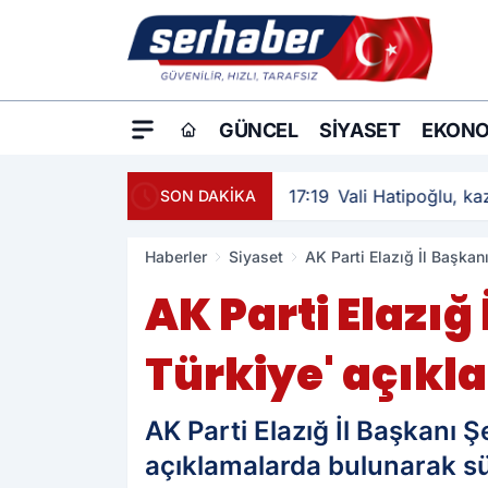
GÜNCEL
SIYASET
EKONO
17:19
Vali Hatipoğlu, kaz
SON DAKİKA
Haberler
Siyaset
AK Parti Elazığ İl Başkan
AK Parti Elazığ
Türkiye' açıkl
AK Parti Elazığ İl Başkanı Şe
açıklamalarda bulunarak sü