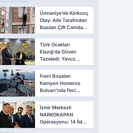
Ümraniye’de Korkunç
Olay: Aile Tarafından
Basılan Çift Camdan
Atladı
Türk Ocakları
Elazığ’da Güven
Tazeledi: Yavuz
Haykır Yeniden
Başkan
Freni Boşalan
Kamyon Homeros
Bulvarı’nda Feci
Kazaya Neden Oldu
İzmir Merkezli
NARKOKAPAN
Operasyonu: 14 İlde
Eş Zamanlı Baskın,