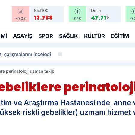
Bist100
Dolar
₺
13.788
47,71
-0.08
0.18
0.
MI
ASAYIŞ
SPOR
SAĞLIK
KÜLTÜR
EĞITIM
ı çalışmalarını inceledi
ere perinatoloji uzman takibi
ebeliklere perinatolo
itim ve Araştırma Hastanesi'nde, anne 
(yüksek riskli gebelikler) uzmanı hizmet 