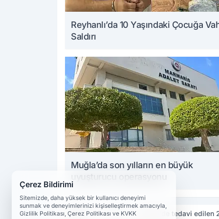
Reyhanlı’da 10 Yaşındaki Çocuğa Va
Saldırı
Muğla’da son yılların en büyük
uyuşturucu operasyonu
Çerez Bildirimi
Sitemizde, daha yüksek bir kullanıcı deneyimi
sunmak ve deneyimlerinizi kişiselleştirmek amacıyla,
Haberler
Tunceli
Tunceli'de tedavi edilen 2
Gizlilik Politikası, Çerez Politikası ve KVKK