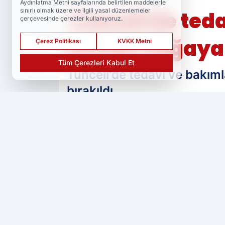
Aydınlatma Metni sayfalarında belirtilen maddelerle
sınırlı olmak üzere ve ilgili yasal düzenlemeler
Tunceli'de teda
çerçevesinde çerezler kullanıyoruz.
kartalı doğaya
Çerez Politikası
KVKK Metni
Tüm Çerezleri Kabul Et
Tunceli'de tedavi ve bakımla
bırakıldı.
PAYLAŞ
Ser Haber
kaynağını Google'da tercih 