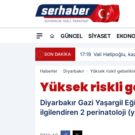
GÜNCEL
SIYASET
EKONO
17:19
Vali Hatipoğlu, kaz
SON DAKİKA
Haberler
Diyarbakır
Yüksek riskli gebelikl
Yüksek riskli g
Diyarbakır Gazi Yaşargil Eğ
ilgilendiren 2 perinatoloji 