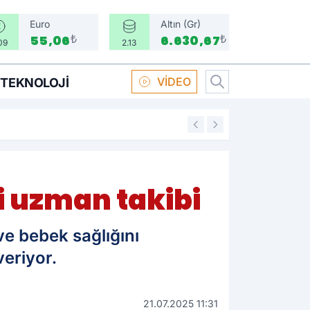
Euro
Altın (Gr)
₺
₺
55,06
6.630,67
09
2.13
VİDEO
TEKNOLOJI
16:58
Boksör Oral Arsla
ji uzman takibi
ve bebek sağlığını
veriyor.
21.07.2025 11:31