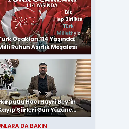
Türk Ocakları 114 Yaşında:
Milli Ruhun Asırlık Meşalesi
Harputlu Hacı Hayri Bey’in
Kayıp Şiirleri Gün Yüzüne
Çıktı
UNLARA DA BAKIN