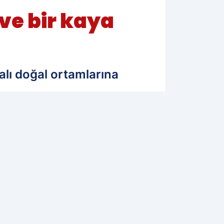
 ve bir kaya
talı doğal ortamlarına
21.07.2025 11:29
Güncelleme: 21.07.2025 11:29
WhatsApp İhbar Hattı
0544 223 88 23