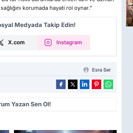
ağlığını korumada hayati rol oynar."
Sosyal Medyada Takip Edin!
X.com
Instagram
Esra Ser
orum Yazan Sen Ol!