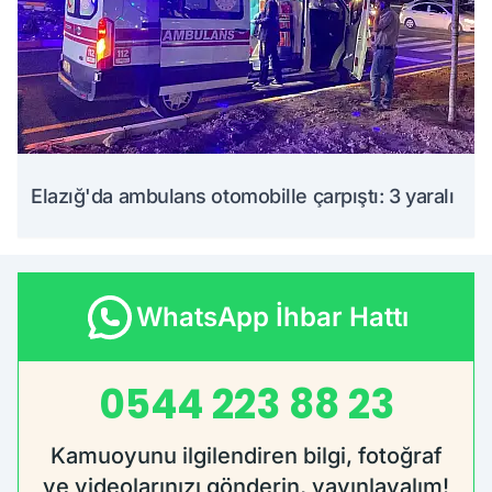
Elazığ'da ambulans otomobille çarpıştı: 3 yaralı
WhatsApp İhbar Hattı
0544 223 88 23
Kamuoyunu ilgilendiren bilgi, fotoğraf
ve videolarınızı gönderin, yayınlayalım!