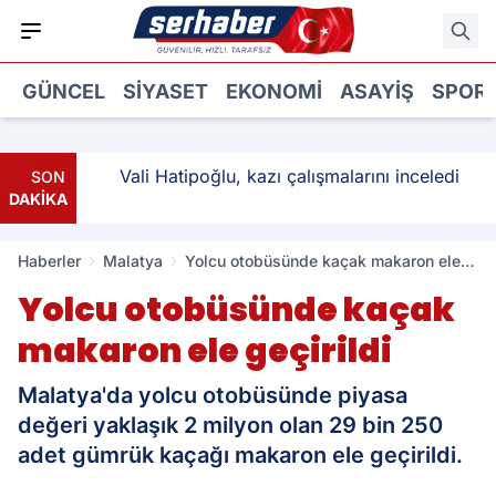
GÜNCEL
SIYASET
EKONOMI
ASAYIŞ
SPOR
: 3
Vali Hatipoğlu, kazı çalışmalarını inceledi
SON
DAKİKA
Haberler
Malatya
Yolcu otobüsünde kaçak makaron ele
geçirildi
Yolcu otobüsünde kaçak
makaron ele geçirildi
Malatya'da yolcu otobüsünde piyasa
değeri yaklaşık 2 milyon olan 29 bin 250
adet gümrük kaçağı makaron ele geçirildi.