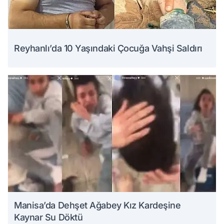
Reyhanlı’da 10 Yaşındaki Çocuğa Vahşi Saldırı
Manisa’da Dehşet Ağabey Kız Kardeşine
Kaynar Su Döktü