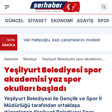
GÜNCEL
SIYASET
EKONOMI
ASAYIŞ
SPOR
: 3
Vali Hatipoğlu, kazı çalışmalarını inceledi
SON
DAKİKA
Haberler
Malatya
Yeşilyurt Belediyesi spor akademisi
yaz spor okulları başladı
Yeşilyurt Belediyesi spor
akademisi yaz spor
okulları başladı
Yeşilyurt Belediyesi ile Gençlik ve Spor İl
Müdürlüğü tarafından ortaklaşa