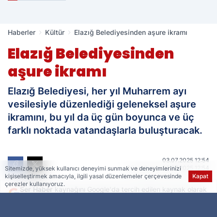
Haberler
Kültür
Elazığ Belediyesinden aşure ikramı
Elazığ Belediyesinden
aşure ikramı
Elazığ Belediyesi, her yıl Muharrem ayı
vesilesiyle düzenlediği geleneksel aşure
ikramını, bu yıl da üç gün boyunca ve üç
farklı noktada vatandaşlarla buluşturacak.
03.07.2025 12:54
Güncelleme: 03.07.2025 12:54
Sitemizde, yüksek kullanıcı deneyimi sunmak ve deneyimlerinizi
kişiselleştirmek amacıyla, ilgili yasal düzenlemeler çerçevesinde
Kapat
çerezler kullanıyoruz.
Ser Haber
kaynağını Google'da tercih edilen kaynak olarak
ekleyin!