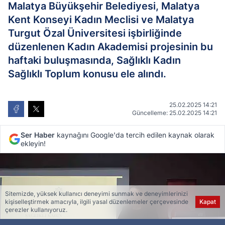
Malatya Büyükşehir Belediyesi, Malatya
Kent Konseyi Kadın Meclisi ve Malatya
Turgut Özal Üniversitesi işbirliğinde
düzenlenen Kadın Akademisi projesinin bu
haftaki buluşmasında, Sağlıklı Kadın
Sağlıklı Toplum konusu ele alındı.
25.02.2025 14:21
Güncelleme: 25.02.2025 14:21
Ser Haber
kaynağını Google'da tercih edilen kaynak olarak
ekleyin!
Sitemizde, yüksek kullanıcı deneyimi sunmak ve deneyimlerinizi
kişiselleştirmek amacıyla, ilgili yasal düzenlemeler çerçevesinde
Kapat
çerezler kullanıyoruz.