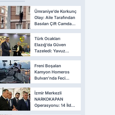
Ümraniye’de Korkunç
Olay: Aile Tarafından
Basılan Çift Camdan
Atladı
Türk Ocakları
Elazığ’da Güven
Tazeledi: Yavuz
Haykır Yeniden
Başkan
Freni Boşalan
Kamyon Homeros
Bulvarı’nda Feci
Kazaya Neden Oldu
İzmir Merkezli
NARKOKAPAN
Operasyonu: 14 İlde
Eş Zamanlı Baskın,