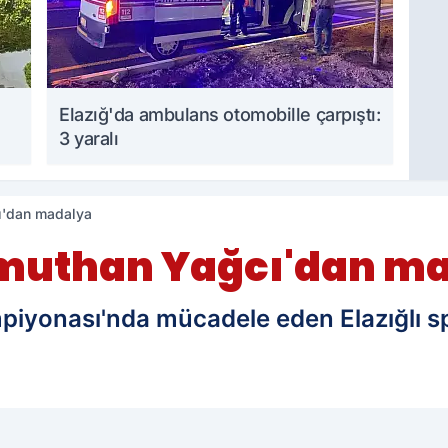
Elazığ'da ambulans otomobille çarpıştı:
3 yaralı
ı'dan madalya
muthan Yağcı'dan m
mpiyonası'nda mücadele eden Elazığlı 