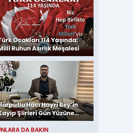
Türk Ocakları 114 Yaşında:
Milli Ruhun Asırlık Meşalesi
Harputlu Hacı Hayri Bey’in
Kayıp Şiirleri Gün Yüzüne
Çıktı
UNLARA DA BAKIN