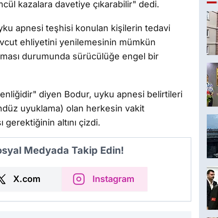
cül kazalara davetiye çıkarabilir" dedi.
ku apnesi teşhisi konulan kişilerin tedavi
vcut ehliyetini yenilemesinin mümkün
 olması durumunda sürücülüğe engel bir
nliğidir" diyen Bodur, uyku apnesi belirtileri
düz uyuklama) olan herkesin vakit
rektiğinin altını çizdi.
Sosyal Medyada Takip Edin!
X.com
Instagram