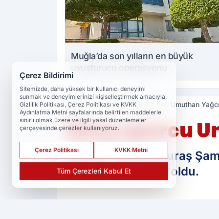
Muğla’da son yılların en büyük
uyuşturucu operasyonu
Çerez Bildirimi
Sitemizde, daha yüksek bir kullanıcı deneyimi
sunmak ve deneyimlerinizi kişiselleştirmek amacıyla,
Haberler
Spor
Genç sporcu Umuthan Yağc
Gizlilik Politikası, Çerez Politikası ve KVKK
Aydınlatma Metni sayfalarında belirtilen maddelerle
sınırlı olmak üzere ve ilgili yasal düzenlemeler
Genç sporcu U
çerçevesinde çerezler kullanıyoruz.
Çerez Politikası
KVKK Metni
Minikler Türkiye Kuraş Şa
Türkiye üçüncüsü oldu.
Tüm Çerezleri Kabul Et
PAYLAŞ