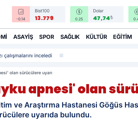
Bist100
Dolar
₺
13.779
47,74
-0.14
0.25
0.
MI
ASAYIŞ
SPOR
SAĞLIK
KÜLTÜR
EĞITIM
ı çalışmalarını inceledi
si' olan sürücülere uyarı
ku apnesi' olan sürü
ğitim ve Araştırma Hastanesi Göğüs Hast
rücülere uyarıda bulundu.