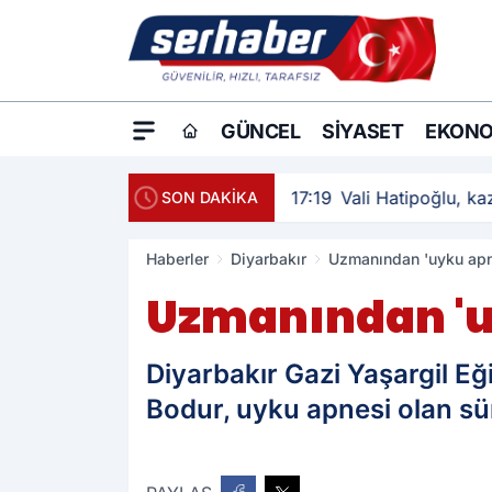
GÜNCEL
SIYASET
EKONO
17:19
Vali Hatipoğlu, kaz
SON DAKİKA
Haberler
Diyarbakır
Uzmanından 'uyku apne
Uzmanından 'uy
Diyarbakır Gazi Yaşargil E
Bodur, uyku apnesi olan sü