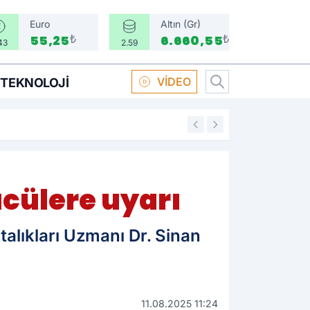
Euro
Altın (Gr)
₺
₺
55,25
6.660,55
43
2.59
VİDEO
TEKNOLOJI
16:58
Boksör Oral Arsla
cülere uyarı
alıkları Uzmanı Dr. Sinan
11.08.2025 11:24