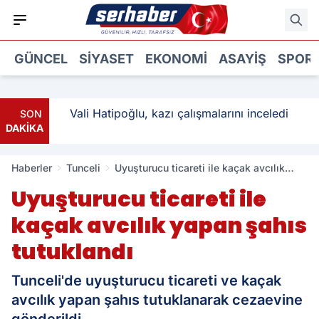
GÜNCEL
SIYASET
EKONOMI
ASAYIŞ
SPOR
: 3
Vali Hatipoğlu, kazı çalışmalarını inceledi
SON
DAKİKA
Haberler
Tunceli
Uyuşturucu ticareti ile kaçak avcılık
yapan şahıs tutuklandı
Uyuşturucu ticareti ile
kaçak avcılık yapan şahıs
tutuklandı
Tunceli'de uyuşturucu ticareti ve kaçak
avcılık yapan şahıs tutuklanarak cezaevine