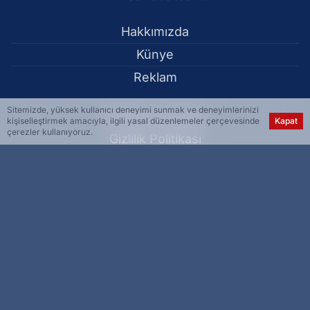
Hakkımızda
Künye
Reklam
Sitemizde, yüksek kullanıcı deneyimi sunmak ve deneyimlerinizi
Kullanım Koşulları
kişiselleştirmek amacıyla, ilgili yasal düzenlemeler çerçevesinde
Kapat
çerezler kullanıyoruz.
Gizlilik Politikası
Çerez Politikası
KVKK Metni
İletişim Bilgileri
Tunceli merkezde sıcak asfalt serimi yapıldı - Tunceli
Haber Yazılımı:
Medya İnternet
-
Kulga Haber Yazılımı
v26.7.3