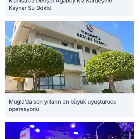
Manisa’da Dehşet Ağabey Kız Kardeşine
Kaynar Su Döktü
Muğla’da son yılların en büyük uyuşturucu
operasyonu