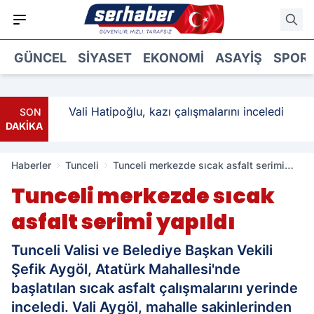
GÜNCEL
SIYASET
EKONOMI
ASAYIŞ
SPOR
: 3
Vali Hatipoğlu, kazı çalışmalarını inceledi
SON
DAKİKA
Haberler
Tunceli
Tunceli merkezde sıcak asfalt serimi
yapıldı
Tunceli merkezde sıcak
asfalt serimi yapıldı
Tunceli Valisi ve Belediye Başkan Vekili
Şefik Aygöl, Atatürk Mahallesi'nde
başlatılan sıcak asfalt çalışmalarını yerinde
inceledi. Vali Aygöl, mahalle sakinlerinden