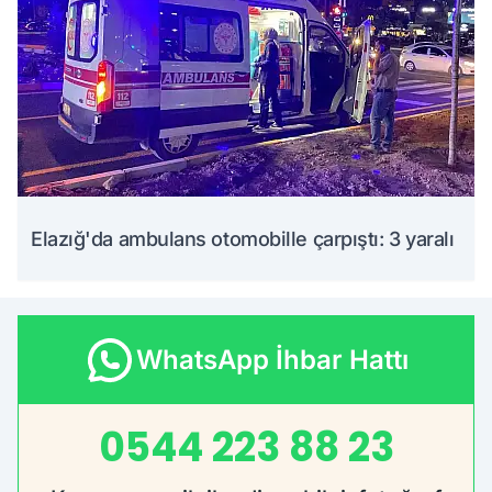
Elazığ'da ambulans otomobille çarpıştı: 3 yaralı
WhatsApp İhbar Hattı
0544 223 88 23