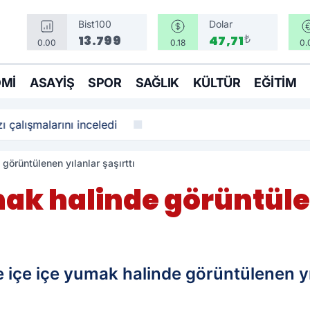
Bist100
Dolar
₺
13.799
47,71
0.00
0.18
0.
MI
ASAYIŞ
SPOR
SAĞLIK
KÜLTÜR
EĞITIM
ı çalışmalarını inceledi
görüntülenen yılanlar şaşırttı
ak halinde görüntüle
e içe içe yumak halinde görüntülenen yı