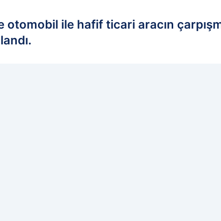
de otomobil ile hafif ticari aracın çar
landı.
edilen kaynak olarak ekleyin!