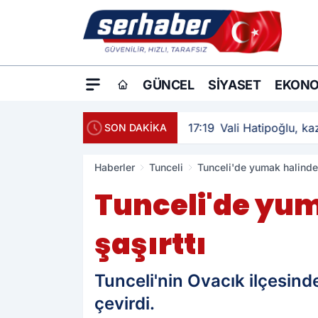
GÜNCEL
SIYASET
EKONO
17:19
Vali Hatipoğlu, kaz
SON DAKİKA
Haberler
Tunceli
Tunceli'de yumak halinde 
Tunceli'de yum
şaşırttı
Tunceli'nin Ovacık ilçesind
çevirdi.