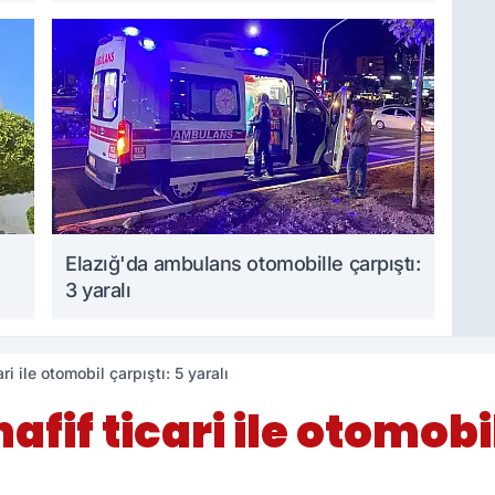
Elazığ'da ambulans otomobille çarpıştı:
3 yaralı
ri ile otomobil çarpıştı: 5 yaralı
fif ticari ile otomobil