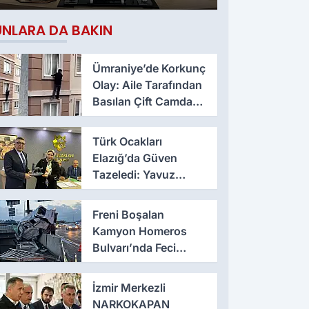
Çıktı
UNLARA DA BAKIN
Ümraniye’de Korkunç
Olay: Aile Tarafından
Basılan Çift Camdan
Atladı
Türk Ocakları
Elazığ’da Güven
Tazeledi: Yavuz
Haykır Yeniden
Başkan
Freni Boşalan
Kamyon Homeros
Bulvarı’nda Feci
Kazaya Neden Oldu
İzmir Merkezli
NARKOKAPAN