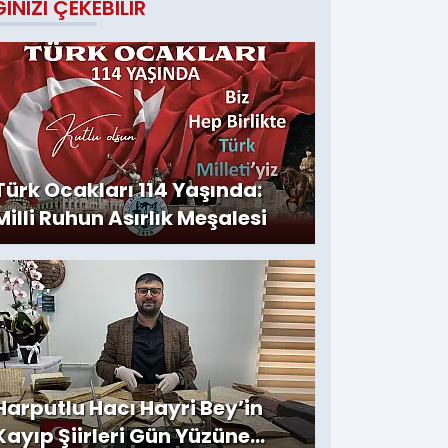
GINIZI ÇEKEBILIR
Türk Ocakları 114 Yaşında:
Milli Ruhun Asırlık Meşalesi
Harputlu Hacı Hayri Bey’in
Kayıp Şiirleri Gün Yüzüne