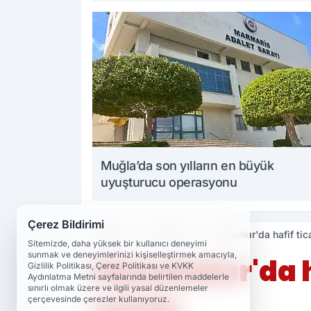
Muğla’da son yılların en büyük
uyuşturucu operasyonu
Çerez Bildirimi
Haberler
Diyarbakır
Diyarbakır'da hafif tica
Sitemizde, daha yüksek bir kullanıcı deneyimi
sunmak ve deneyimlerinizi kişiselleştirmek amacıyla,
Diyarbakır'da ha
Gizlilik Politikası, Çerez Politikası ve KVKK
Aydınlatma Metni sayfalarında belirtilen maddelerle
sınırlı olmak üzere ve ilgili yasal düzenlemeler
yaralı
çerçevesinde çerezler kullanıyoruz.