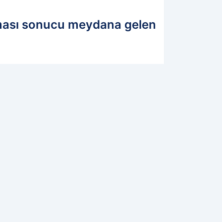
pışması sonucu meydana gelen
18.08.2025 12:13
Güncelleme: 18.08.2025 12:13
WhatsApp İhbar Hattı
0544 223 88 23
Kamuoyunu ilgilendiren bilgi,
fotoğraf ve videolarınızı
gönderin, yayınlayalım!