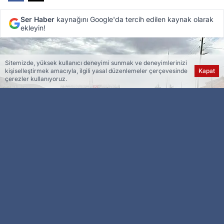
Ser Haber
kaynağını Google'da tercih edilen kaynak olarak
ekleyin!
Sitemizde, yüksek kullanıcı deneyimi sunmak ve deneyimlerinizi
kişiselleştirmek amacıyla, ilgili yasal düzenlemeler çerçevesinde
Kapat
çerezler kullanıyoruz.
Esra Ser
Genel Yayın Yönetmeni
AK Parti Malatya Milletvekili İnanç Siraç Kara