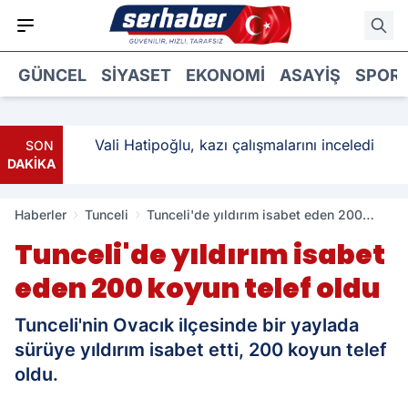
GÜNCEL
SIYASET
EKONOMI
ASAYIŞ
SPOR
: 3
Vali Hatipoğlu, kazı çalışmalarını inceledi
SON
DAKİKA
Haberler
Tunceli
Tunceli'de yıldırım isabet eden 200
koyun telef oldu
Tunceli'de yıldırım isabet
eden 200 koyun telef oldu
Tunceli'nin Ovacık ilçesinde bir yaylada
sürüye yıldırım isabet etti, 200 koyun telef
oldu.