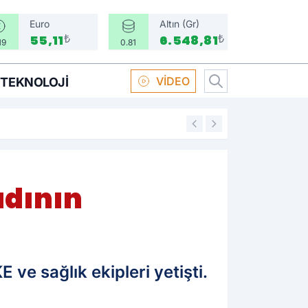
Euro
Altın (Gr)
₺
₺
55,11
6.548,81
19
0.81
VİDEO
TEKNOLOJI
16:58
Boksör Oral Arsla
adının
ve sağlık ekipleri yetişti.