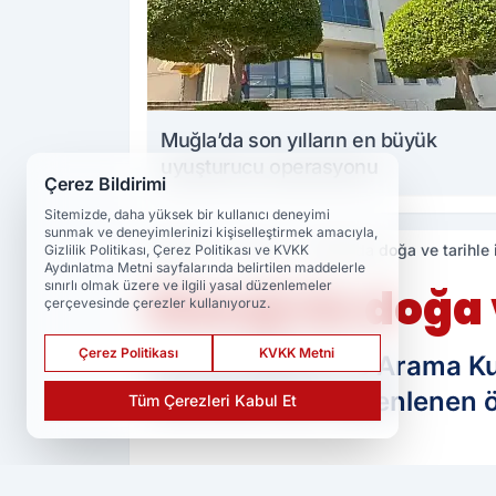
Muğla’da son yılların en büyük
uyuşturucu operasyonu
Çerez Bildirimi
Sitemizde, daha yüksek bir kullanıcı deneyimi
sunmak ve deneyimlerinizi kişiselleştirmek amacıyla,
Haberler
Güncel
Elazığ'da doğa ve tarihle
Gizlilik Politikası, Çerez Politikası ve KVKK
Aydınlatma Metni sayfalarında belirtilen maddelerle
sınırlı olmak üzere ve ilgili yasal düzenlemeler
Elazığ'da doğa 
çerçevesinde çerezler kullanıyoruz.
Çerez Politikası
KVKK Metni
Elazığ Dağcılık ve Arama K
atmosferinde düzenlenen öze
Tüm Çerezleri Kabul Et
PAYLAŞ