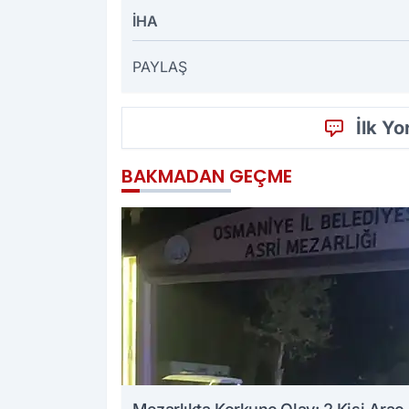
İHA
PAYLAŞ
İlk Y
BAKMADAN GEÇME