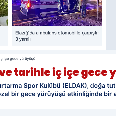
Elazığ'da ambulans otomobille çarpıştı:
3 yaralı
 iç içe gece yürüyüşü
ve tarihle iç içe gece
urtarma Spor Kulübü (ELDAK), doğa tutk
l bir gece yürüyüşü etkinliğinde bir a