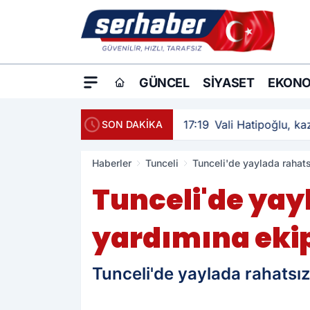
GÜNCEL
SIYASET
EKONO
17:19
Vali Hatipoğlu, kaz
SON DAKİKA
Haberler
Tunceli
Tunceli'de yaylada rahats
Tunceli'de yay
yardımına ekip
Tunceli'de yaylada rahatsız