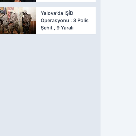
Eş Zamanlı Baskın,
641 Gözaltı
Yalova’da IŞİD
Operasyonu : 3 Polis
Şehit , 9 Yaralı