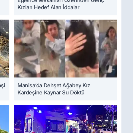
Eğlence Mekanları Üzerinden Genç
Kızları Hedef Alan İddalar
hşi
Manisa’da Dehşet Ağabey Kız
Kardeşine Kaynar Su Döktü