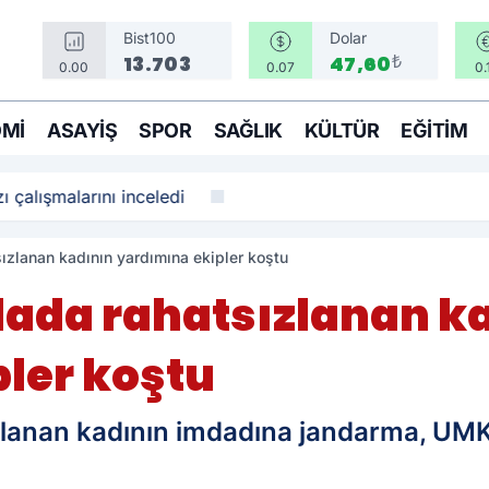
Bist100
Dolar
₺
13.703
47,60
0.00
0.07
0.
MI
ASAYIŞ
SPOR
SAĞLIK
KÜLTÜR
EĞITIM
ı çalışmalarını inceledi
ızlanan kadının yardımına ekipler koştu
lada rahatsızlanan k
ler koştu
lanan kadının imdadına jandarma, UMKE 