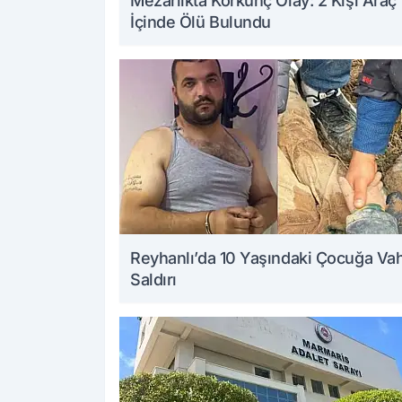
Mezarlıkta Korkunç Olay: 2 Kişi Araç
İçinde Ölü Bulundu
Reyhanlı’da 10 Yaşındaki Çocuğa Va
Saldırı