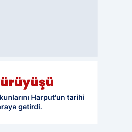
 yürüyüşü
unlarını Harput'un tarihi
raya getirdi.
08.07.2025 11:03