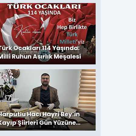
Türk Ocakları 114 Yaşında:
Milli Ruhun Asırlık Meşalesi
Harputlu Hacı Hayri Bey’in
Kayıp Şiirleri Gün Yüzüne
Çıktı