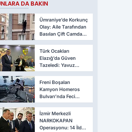
UNLARA DA BAKIN
Ümraniye’de Korkunç
Olay: Aile Tarafından
Basılan Çift Camdan
Atladı
Türk Ocakları
Elazığ’da Güven
Tazeledi: Yavuz
Haykır Yeniden
Başkan
Freni Boşalan
Kamyon Homeros
Bulvarı’nda Feci
Kazaya Neden Oldu
İzmir Merkezli
NARKOKAPAN
Operasyonu: 14 İlde