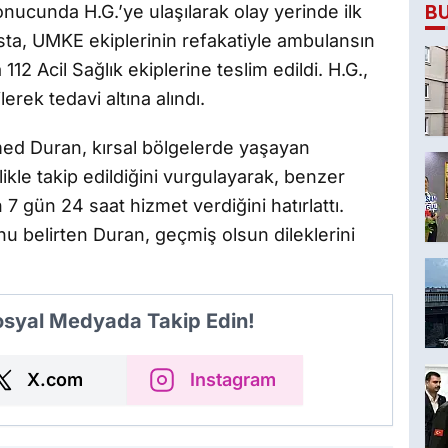
B
sonucunda H.G.’ye ulaşılarak olay yerinde ilk
asta, UMKE ekiplerinin refakatiyle ambulansın
2 Acil Sağlık ekiplerine teslim edildi. H.G.,
rek tedavi altına alındı.
ed Duran, kırsal bölgelerde yaşayan
zlikle takip edildiğini vurgulayarak, benzer
7 gün 24 saat hizmet verdiğini hatırlattı.
u belirten Duran, geçmiş olsun dileklerini
Sosyal Medyada Takip Edin!
X.com
Instagram