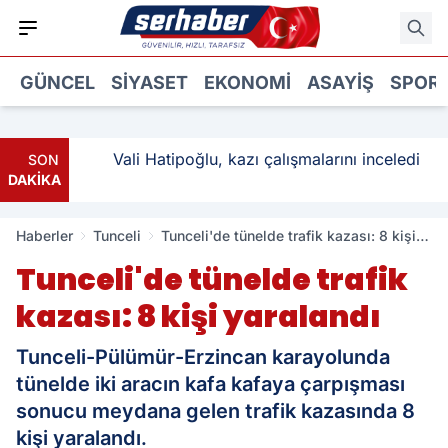
GÜNCEL
SIYASET
EKONOMI
ASAYIŞ
SPOR
ı: 3
Vali Hatipoğlu, kazı çalışmalarını inceledi
SON
DAKİKA
Haberler
Tunceli
Tunceli'de tünelde trafik kazası: 8 kişi
yaralandı
Tunceli'de tünelde trafik
kazası: 8 kişi yaralandı
Tunceli-Pülümür-Erzincan karayolunda
tünelde iki aracın kafa kafaya çarpışması
sonucu meydana gelen trafik kazasında 8
kişi yaralandı.