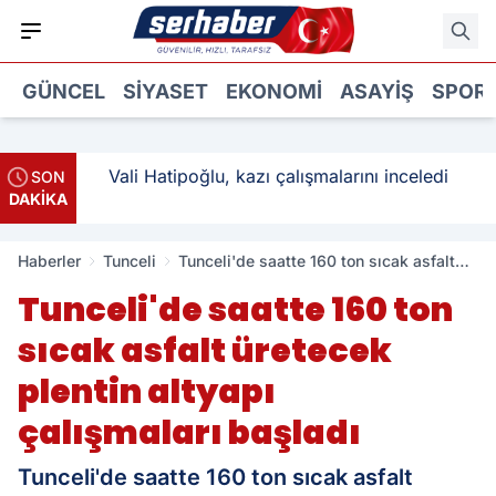
GÜNCEL
SIYASET
EKONOMI
ASAYIŞ
SPOR
: 3
Vali Hatipoğlu, kazı çalışmalarını inceledi
SON
DAKİKA
Haberler
Tunceli
Tunceli'de saatte 160 ton sıcak asfalt
üretecek plentin altyapı çalışmaları
Tunceli'de saatte 160 ton
başladı
sıcak asfalt üretecek
plentin altyapı
çalışmaları başladı
Tunceli'de saatte 160 ton sıcak asfalt