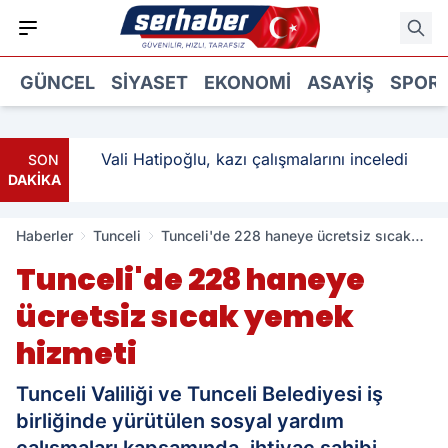
GÜNCEL
SIYASET
EKONOMI
ASAYIŞ
SPOR
ı: 3
Vali Hatipoğlu, kazı çalışmalarını inceledi
SON
DAKİKA
Haberler
Tunceli
Tunceli'de 228 haneye ücretsiz sıcak
yemek hizmeti
Tunceli'de 228 haneye
ücretsiz sıcak yemek
hizmeti
Tunceli Valiliği ve Tunceli Belediyesi iş
birliğinde yürütülen sosyal yardım