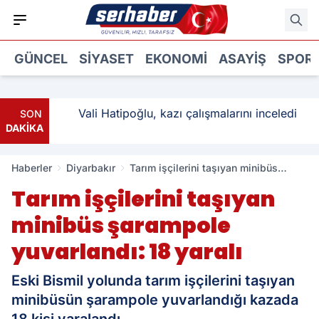
GÜNCEL
SIYASET
EKONOMI
ASAYIŞ
SPOR
ı: 3
Vali Hatipoğlu, kazı çalışmalarını inceledi
SON
DAKİKA
Haberler
Diyarbakır
Tarım işçilerini taşıyan minibüs
şarampole yuvarlandı: 18 yaralı
Tarım işçilerini taşıyan
minibüs şarampole
yuvarlandı: 18 yaralı
Eski Bismil yolunda tarım işçilerini taşıyan
minibüsün şarampole yuvarlandığı kazada