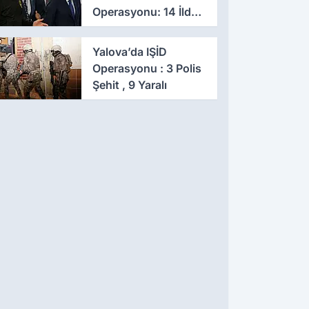
Operasyonu: 14 İlde
Eş Zamanlı Baskın,
641 Gözaltı
Yalova’da IŞİD
Operasyonu : 3 Polis
Şehit , 9 Yaralı