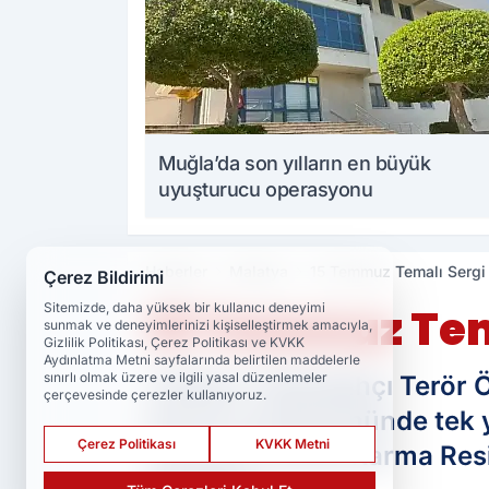
Muğla’da son yılların en büyük
uyuşturucu operasyonu
Haberler
Malatya
15 Temmuz Temalı Sergi v
Çerez Bildirimi
Sitemizde, daha yüksek bir kullanıcı deneyimi
15 Temmuz Temal
sunmak ve deneyimlerinizi kişiselleştirmek amacıyla,
Gizlilik Politikası, Çerez Politikası ve KVKK
Aydınlatma Metni sayfalarında belirtilen maddelerle
sınırlı olmak üzere ve ilgili yasal düzenlemeler
Türkiye, Fethullahçı Terör
çerçevesinde çerezler kullanıyoruz.
9'uncu yıl dönümünde tek y
Çerez Politikası
KVKK Metni
Temmuz Temalı Karma Resim 