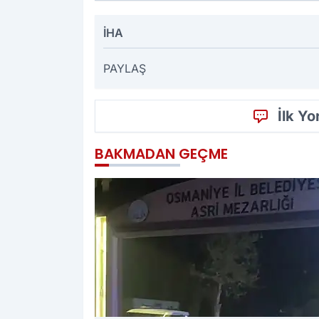
İHA
PAYLAŞ
İlk Y
BAKMADAN GEÇME