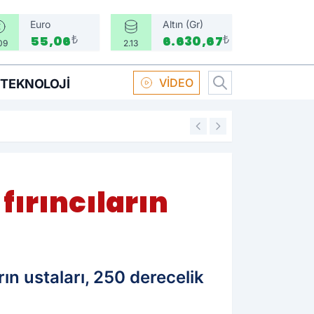
Euro
Altın (Gr)
₺
₺
55,06
6.630,67
09
2.13
VİDEO
TEKNOLOJI
16:58
Boksör Oral Arsla
fırıncıların
ın ustaları, 250 derecelik