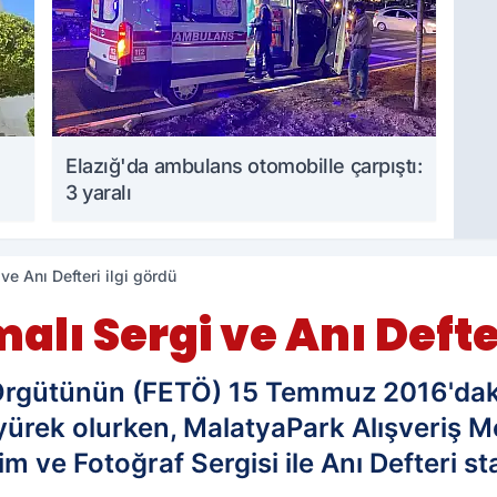
Elazığ'da ambulans otomobille çarpıştı:
3 yaralı
e Anı Defteri ilgi gördü
ı Sergi ve Anı Defter
 Örgütünün (FETÖ) 15 Temmuz 2016'daki
ürek olurken, MalatyaPark Alışveriş Me
ve Fotoğraf Sergisi ile Anı Defteri s