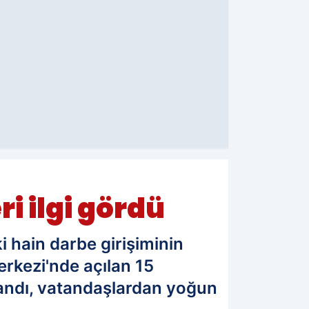
i ilgi gördü
 hain darbe girişiminin
rkezi'nde açılan 15
tandı, vatandaşlardan yoğun