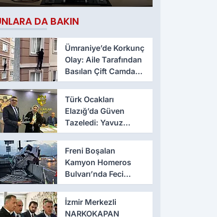
Çıktı
UNLARA DA BAKIN
Ümraniye’de Korkunç
Olay: Aile Tarafından
Basılan Çift Camdan
Atladı
Türk Ocakları
Elazığ’da Güven
Tazeledi: Yavuz
Haykır Yeniden
Başkan
Freni Boşalan
Kamyon Homeros
Bulvarı’nda Feci
Kazaya Neden Oldu
İzmir Merkezli
NARKOKAPAN