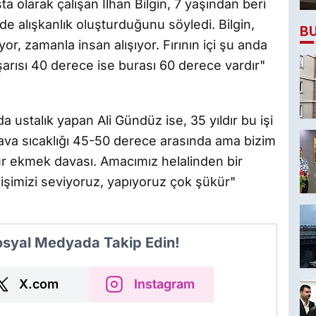
ta olarak çalışan İlhan Bilgin, 7 yaşından beri
nde alışkanlık oluşturduğunu söyledi. Bilgin,
B
or, zamanla insan alışıyor. Fırının içi şu anda
rısı 40 derece ise burası 60 derece vardır"
 ustalık yapan Ali Gündüz ise, 35 yıldır bu işi
hava sıcaklığı 45-50 derece arasında ama bizim
bur ekmek davası. Amacımız helalinden bir
işimizi seviyoruz, yapıyoruz çok şükür"
Sosyal Medyada Takip Edin!
X.com
Instagram