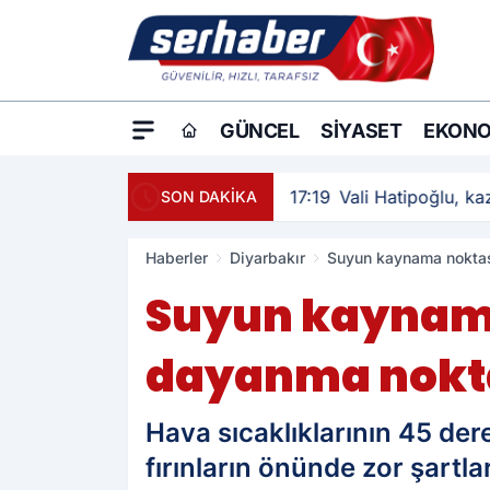
GÜNCEL
SIYASET
EKONO
17:19
Vali Hatipoğlu, kaz
SON DAKİKA
Haberler
Diyarbakır
Suyun kaynama noktası
Suyun kaynama 
dayanma nokta
Hava sıcaklıklarının 45 der
fırınların önünde zor şartla