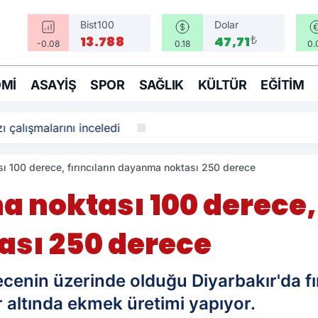
Bist100
Dolar
₺
13.788
47,71
-0.08
0.18
0.
MI
ASAYIŞ
SPOR
SAĞLIK
KÜLTÜR
EĞITIM
ı çalışmalarını inceledi
 100 derece, fırıncıların dayanma noktası 250 derece
noktası 100 derece, 
sı 250 derece
ecenin üzerinde olduğu Diyarbakır'da fır
r altında ekmek üretimi yapıyor.