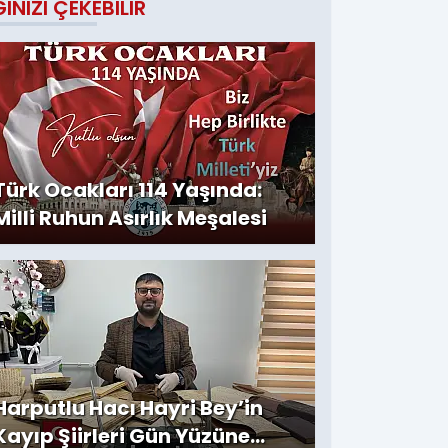
GINIZI ÇEKEBILIR
Türk Ocakları 114 Yaşında:
Milli Ruhun Asırlık Meşalesi
Harputlu Hacı Hayri Bey’in
Kayıp Şiirleri Gün Yüzüne