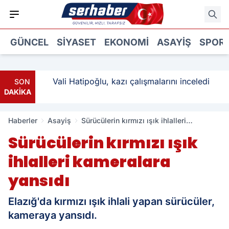
GÜNCEL
SIYASET
EKONOMI
ASAYIŞ
SPOR
: 3
Vali Hatipoğlu, kazı çalışmalarını inceledi
SON
DAKİKA
Haberler
Asayiş
Sürücülerin kırmızı ışık ihlalleri
kameralara yansıdı
Sürücülerin kırmızı ışık
ihlalleri kameralara
yansıdı
Elazığ'da kırmızı ışık ihlali yapan sürücüler,
kameraya yansıdı.