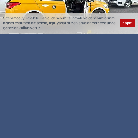
Sitemizde, yüksek kullanıcı deneyimi sunmak ve deneyimlerinizi
kişiselleştirmek amacıyla, ilgili yasal düzenlemeler çerçevesinde
Kapat
çerezler kullanıyoruz.
Esra Ser
Genel Yayın Yönetmeni
Diyarbakır’ın merkez Bağlar ilçesinde, bir kişi
boşanma aşamasındaki eşini öldürdükten sonra
intihar etti.
Şeyh Şamil Mahallesi 627. Sokak’ta, dün
taksideki karısı Nazlı Demir’e (24) silahla ateş
ederek ağır yaralayan Kemal Demir (29), daha