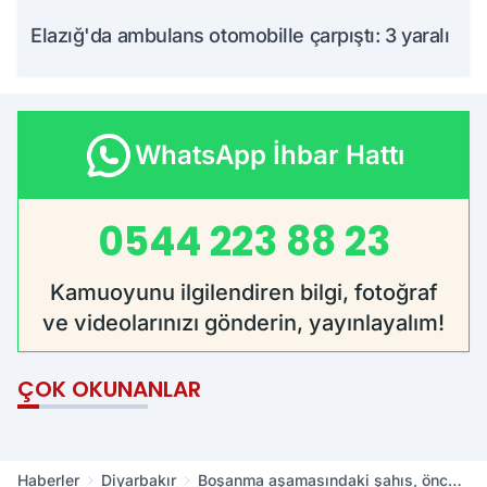
Elazığ'da ambulans otomobille çarpıştı: 3 yaralı
WhatsApp İhbar Hattı
0544 223 88 23
Kamuoyunu ilgilendiren bilgi, fotoğraf
ve videolarınızı gönderin, yayınlayalım!
ÇOK OKUNANLAR
Haberler
Diyarbakır
Boşanma aşamasındaki şahıs, önce