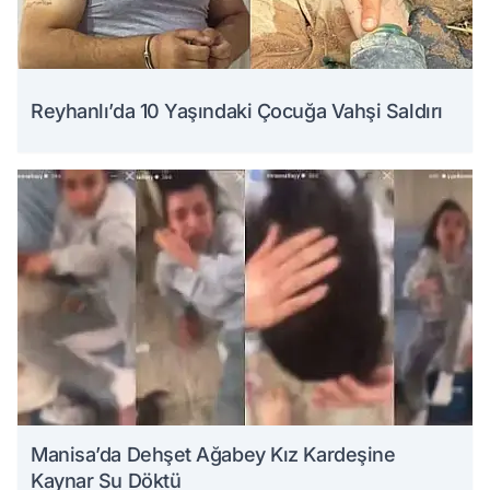
Reyhanlı’da 10 Yaşındaki Çocuğa Vahşi Saldırı
Manisa’da Dehşet Ağabey Kız Kardeşine
Kaynar Su Döktü