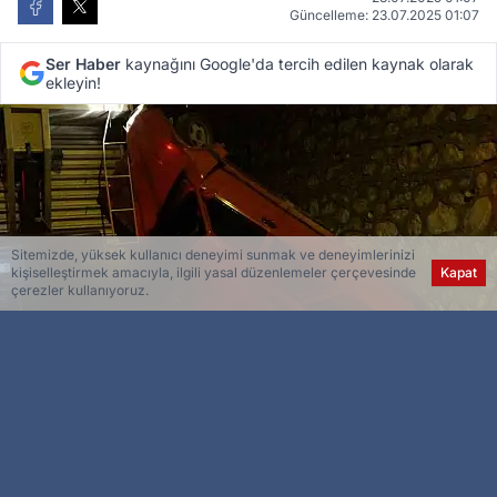
Güncelleme: 23.07.2025 01:07
Ser Haber
kaynağını Google'da tercih edilen kaynak olarak
ekleyin!
Sitemizde, yüksek kullanıcı deneyimi sunmak ve deneyimlerinizi
kişiselleştirmek amacıyla, ilgili yasal düzenlemeler çerçevesinde
Kapat
çerezler kullanıyoruz.
Esra Ser
Genel Yayın Yönetmeni
Malatya’nın Battalgazi ilçesinde kontrolden çıkan