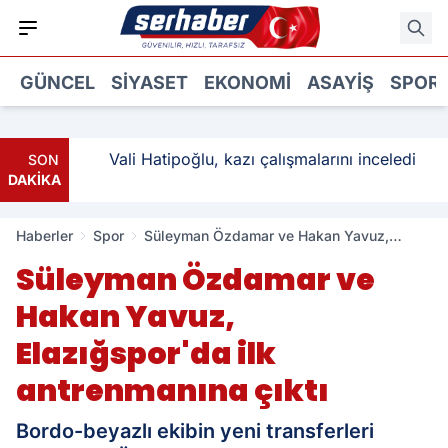
GÜNCEL
SIYASET
EKONOMI
ASAYIŞ
SPOR
ı: 3
Vali Hatipoğlu, kazı çalışmalarını inceledi
SON
DAKİKA
Haberler
Spor
Süleyman Özdamar ve Hakan Yavuz,
Elazığspor'da ilk antrenmanına çıktı
Süleyman Özdamar ve
Hakan Yavuz,
Elazığspor'da ilk
antrenmanına çıktı
Bordo-beyazlı ekibin yeni transferleri