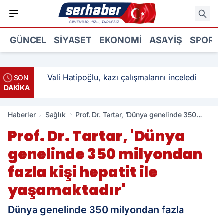
GÜNCEL
SIYASET
EKONOMI
ASAYIŞ
SPOR
: 3
Vali Hatipoğlu, kazı çalışmalarını inceledi
SON
DAKİKA
Haberler
Sağlık
Prof. Dr. Tartar, 'Dünya genelinde 350
milyondan fazla kişi hepatit ile
Prof. Dr. Tartar, 'Dünya
yaşamaktadır'
genelinde 350 milyondan
fazla kişi hepatit ile
yaşamaktadır'
Dünya genelinde 350 milyondan fazla