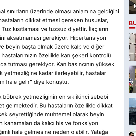
l sınırların üzerinde olması anlamına geldiğini
 hastaların dikkat etmesi gereken hususlar,
B
 Tuz kısıtlaması ve tuzsuz diyettir. İlaçlarını
erini aksatmaması gerekiyor. Hipertansiyon
 ve beyin başta olmak üzere kalp ve diğer
 hastalarımızın özellikle kan şekeri kontrolü
arda tutması gerekiyor. Kan basıncının yüksek
etmezliğine kadar ilerleyebilir, hastalar
 hale gelir" diye konuştu.
böbrek yetmezliğinin en sık ikinci sebebi
et gelmektedir. Bu hastaların özellikle dikkat
sek seyrettiğinde muhtemel olarak beyin
 kanamaları da kalıcı his ve fonksiyon
ğımlı hale gelmesine neden olabilir. Yatağa