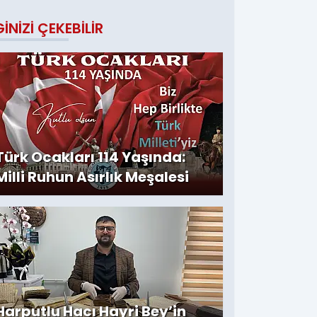
GINIZI ÇEKEBILIR
Türk Ocakları 114 Yaşında:
Milli Ruhun Asırlık Meşalesi
Harputlu Hacı Hayri Bey’in