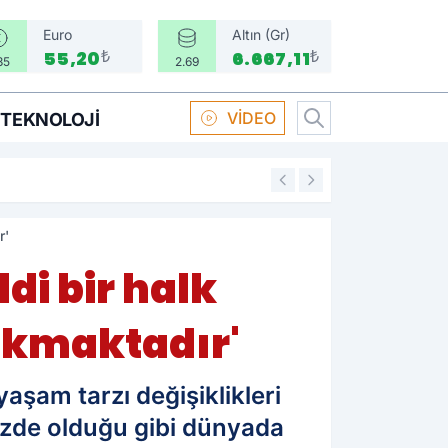
Euro
Altın (Gr)
₺
₺
55,20
6.667,11
35
2.69
VİDEO
TEKNOLOJI
16:58
Boksör Oral Arsla
r'
ddi bir halk
çıkmaktadır'
aşam tarzı değişiklikleri
mizde olduğu gibi dünyada