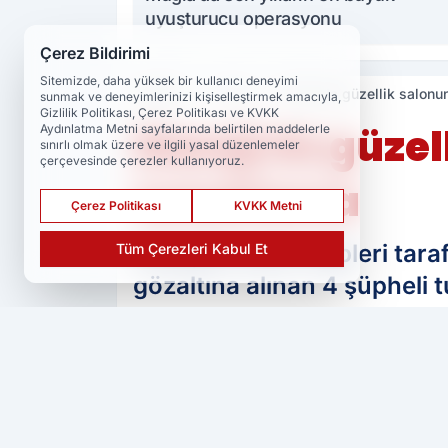
uyuşturucu operasyonu
Çerez Bildirimi
Sitemizde, daha yüksek bir kullanıcı deneyimi
Haberler
Asayiş
Elazığ'da güzellik salon
sunmak ve deneyimlerinizi kişiselleştirmek amacıyla,
Gizlilik Politikası, Çerez Politikası ve KVKK
Elazığ'da güze
Aydınlatma Metni sayfalarında belirtilen maddelerle
sınırlı olmak üzere ve ilgili yasal düzenlemeler
çerçevesinde çerezler kullanıyoruz.
tutuklama
Çerez Politikası
KVKK Metni
Elazığ'da polis ekipleri t
Tüm Çerezleri Kabul Et
gözaltına alınan 4 şüpheli t
PAYLAŞ
Ser Haber
kaynağını Google'da tercih 