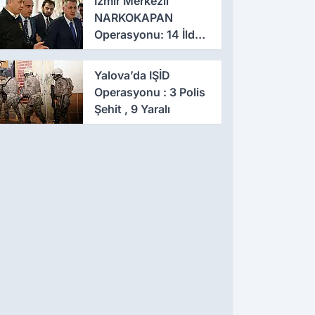
İzmir Merkezli
NARKOKAPAN
Operasyonu: 14 İlde
Eş Zamanlı Baskın,
641 Gözaltı
Yalova’da IŞİD
Operasyonu : 3 Polis
Şehit , 9 Yaralı