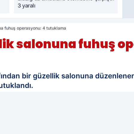
3 yaralı
una fuhuş operasyonu: 4 tutuklama
llik salonuna fuhuş o
arafından bir güzellik salonuna düzenle
utuklandı.
edilen kaynak olarak ekleyin!