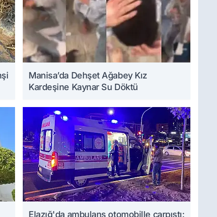
hşi
Manisa’da Dehşet Ağabey Kız
Kardeşine Kaynar Su Döktü
Elazığ'da ambulans otomobille çarpıştı: