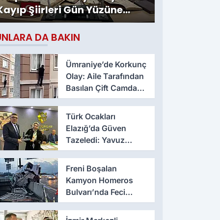
Kayıp Şiirleri Gün Yüzüne
Çıktı
UNLARA DA BAKIN
Ümraniye’de Korkunç
Olay: Aile Tarafından
Basılan Çift Camdan
Atladı
Türk Ocakları
Elazığ’da Güven
Tazeledi: Yavuz
Haykır Yeniden
Başkan
Freni Boşalan
Kamyon Homeros
Bulvarı’nda Feci
Kazaya Neden Oldu