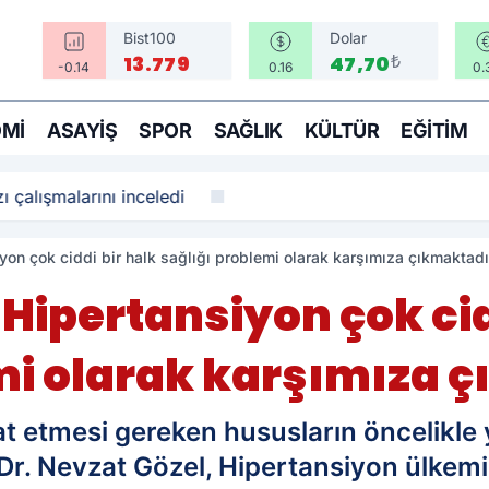
Bist100
Dolar
₺
13.779
47,70
-0.14
0.16
0.
MI
ASAYIŞ
SPOR
SAĞLIK
KÜLTÜR
EĞITIM
ı çalışmalarını inceledi
siyon çok ciddi bir halk sağlığı problemi olarak karşımıza çıkmaktadı
 'Hipertansiyon çok ci
mi olarak karşımıza 
at etmesi gereken hususların öncelikle y
. Dr. Nevzat Gözel, Hipertansiyon ülke