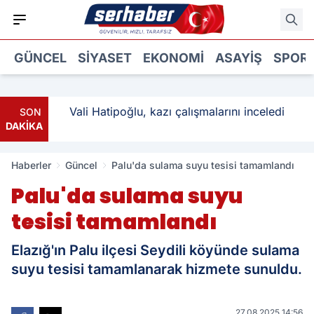
GÜNCEL
SIYASET
EKONOMI
ASAYIŞ
SPOR
ı: 3
Vali Hatipoğlu, kazı çalışmalarını inceledi
SON
DAKİKA
Haberler
Güncel
Palu'da sulama suyu tesisi tamamlandı
Palu'da sulama suyu
tesisi tamamlandı
Elazığ'ın Palu ilçesi Seydili köyünde sulama
suyu tesisi tamamlanarak hizmete sunuldu.
27.08.2025 14:56