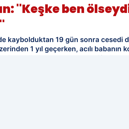
n: ''Keşke ben ölseyd
'
inde kaybolduktan 19 gün sonra cesedi 
erinden 1 yıl geçerken, acılı babanın 
tinde düşüp kolunu kıran Arif Güran, k
 acımasızlık ve zorluğa denk geldiklerin
edilen kaynak olarak ekleyin!