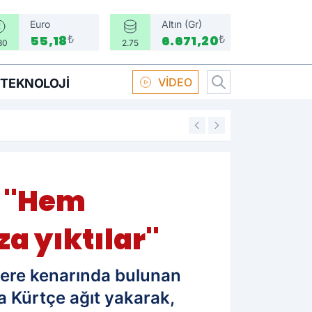
Euro
Altın (Gr)
₺
₺
55,18
6.671,20
30
2.75
VİDEO
TEKNOLOJI
16:58
Boksör Oral Arsla
 ''Hem
a yıktılar''
dere kenarında bulunan
 Kürtçe ağıt yakarak,