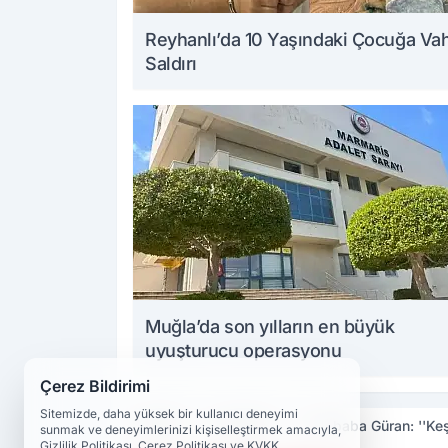
Reyhanlı’da 10 Yaşındaki Çocuğa Va
Saldırı
Muğla’da son yılların en büyük
uyuşturucu operasyonu
Çerez Bildirimi
Sitemizde, daha yüksek bir kullanıcı deneyimi
Haberler
Diyarbakır
Acılı baba Güran: ''Ke
sunmak ve deneyimlerinizi kişiselleştirmek amacıyla,
Gizlilik Politikası, Çerez Politikası ve KVKK