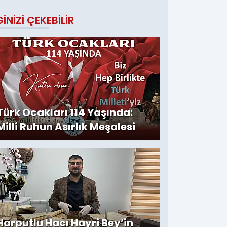
GINIZI ÇEKEBILIR
Türk Ocakları 114 Yaşında:
Milli Ruhun Asırlık Meşalesi
Harputlu Hacı Hayri Bey’in