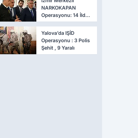
İzmir Merkezli
NARKOKAPAN
Operasyonu: 14 İlde
Eş Zamanlı Baskın,
641 Gözaltı
Yalova’da IŞİD
Operasyonu : 3 Polis
Şehit , 9 Yaralı