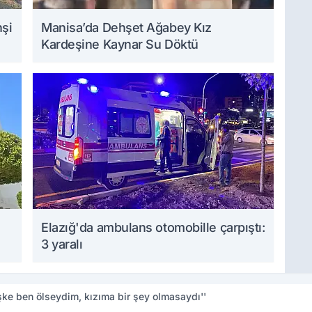
hşi
Manisa’da Dehşet Ağabey Kız
Kardeşine Kaynar Su Döktü
Elazığ'da ambulans otomobille çarpıştı:
3 yaralı
şke ben ölseydim, kızıma bir şey olmasaydı''