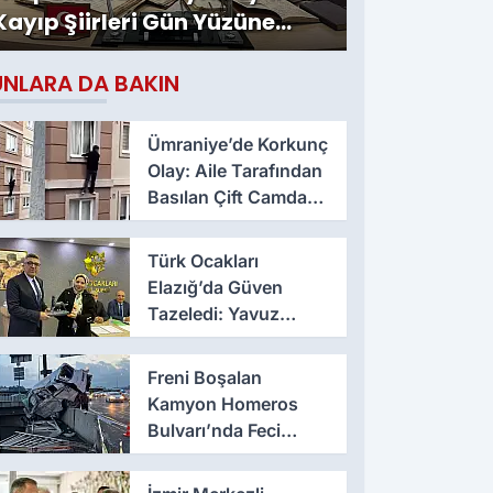
Kayıp Şiirleri Gün Yüzüne
Çıktı
UNLARA DA BAKIN
Ümraniye’de Korkunç
Olay: Aile Tarafından
Basılan Çift Camdan
Atladı
Türk Ocakları
Elazığ’da Güven
Tazeledi: Yavuz
Haykır Yeniden
Başkan
Freni Boşalan
Kamyon Homeros
Bulvarı’nda Feci
Kazaya Neden Oldu