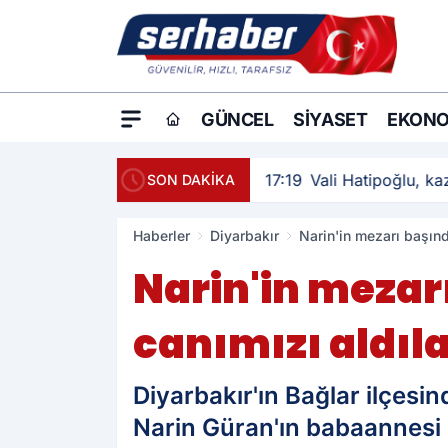
GÜNCEL
SIYASET
EKONO
17:19
Vali Hatipoğlu, kaz
SON DAKİKA
Haberler
Diyarbakır
Narin'in mezarı başınd
Narin'in mezar
canımızı aldıla
Diyarbakır'ın Bağlar ilçes
Narin Güran'ın babaannesi 