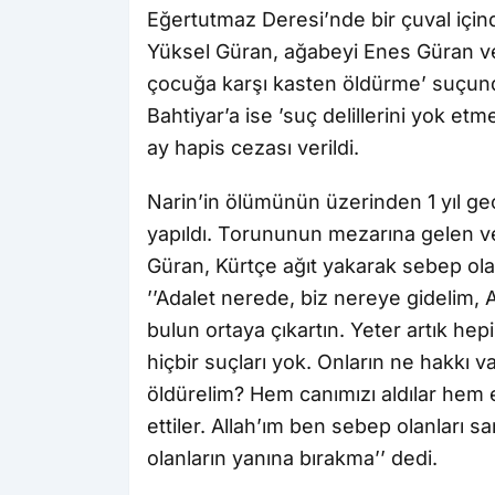
Eğertutmaz Deresi’nde bir çuval iç
Yüksel Güran, ağabeyi Enes Güran ve
çocuğa karşı kasten öldürme’ suçund
Bahtiyar’a ise ’suç delillerini yok et
ay hapis cezası verildi.
Narin’in ölümünün üzerinden 1 yıl ge
yapıldı. Torununun mezarına gelen v
Güran, Kürtçe ağıt yakarak sebep olan
’’Adalet nerede, biz nereye gidelim, A
bulun ortaya çıkartın. Yeter artık hep
hiçbir suçları yok. Onların ne hakkı v
öldürelim? Hem canımızı aldılar hem e
ettiler. Allah’ım ben sebep olanları 
olanların yanına bırakma’’ dedi.