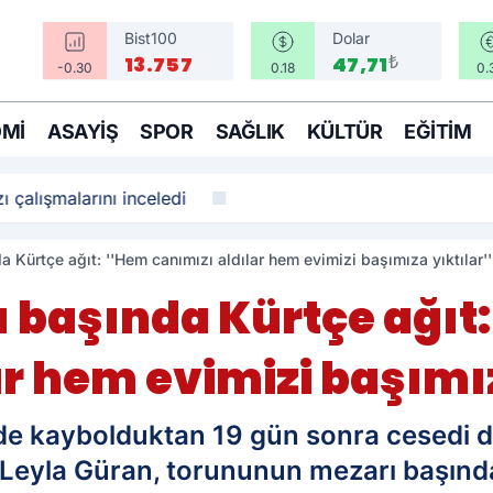
Bist100
Dolar
₺
13.757
47,71
-0.30
0.18
0.
MI
ASAYIŞ
SPOR
SAĞLIK
KÜLTÜR
EĞITIM
ı çalışmalarını inceledi
a Kürtçe ağıt: ''Hem canımızı aldılar hem evimizi başımıza yıktılar''
ı başında Kürtçe ağıt:
r hem evimizi başımız
inde kaybolduktan 19 gün sonra cesedi 
Leyla Güran, torununun mezarı başında