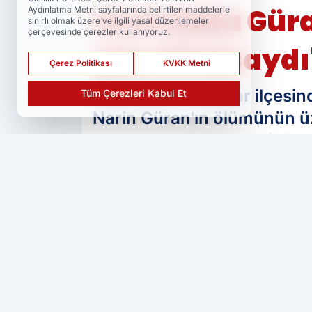
Acılı baba Güra
Aydınlatma Metni sayfalarında belirtilen maddelerle
sınırlı olmak üzere ve ilgili yasal düzenlemeler
çerçevesinde çerezler kullanıyoruz.
şey olmasaydı'
Çerez Politikası
KVKK Metni
Diyarbakır'ın Bağlar ilçes
Tüm Çerezleri Kabul Et
Narin Güran'ın ölümünün üz
dokundu. Dün cezaevi ziyare
ölmesini dilerken, her türlü
PAYLAŞ
Ser Haber
kaynağını Google'da tercih 