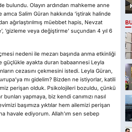
inde bulundu. Olayın ardından mahkeme anne
 amca Salim Güran hakkında ’iştirak halinde
B
an ağırlaştırılmış müebbet hapis, Nevzat
me’, ’gizleme veya değiştirme’ suçundan 4 yıl 6
çmesi nedeni ile mezarı başında anma etkinliği
e güçlükle ayakta duran babaannesi Leyla
ların cezasını çekmesini istedi. Leyla Güran,
vrupa’ya mı gidelim? Bizden ne istiyorlar, katili
imiz perişan olduk. Psikolojileri bozuldu, çünkü
ar bunları yapmaya, biz kendi canımızı nasıl
vimizi başımıza yıktılar hem ailemizi perişan
sana havale ediyorum. Allah’ım sen sebep