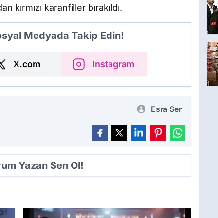
n kırmızı karanfiller bırakıldı.
Sosyal Medyada Takip Edin!
X.com
Instagram
Esra Ser
orum Yazan Sen Ol!