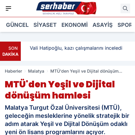
GÜNCEL
SIYASET
EKONOMI
ASAYIŞ
SPOR
: 3
Vali Hatipoğlu, kazı çalışmalarını inceledi
SON
DAKİKA
Haberler
Malatya
MTÜ'den Yeşil ve Dijital dönüşüm
hamlesi
MTÜ'den Yeşil ve Dijital
dönüşüm hamlesi
Malatya Turgut Özal Üniversitesi (MTÜ),
geleceğin mesleklerine yönelik stratejik bir
adım atarak Yeşil ve Dijital Dönüşüm odaklı
yeni ön lisans programlarını açıyor.