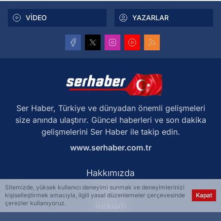
VİDEO
YAZARLAR
Ser Haber, Türkiye ve dünyadan önemli gelişmeleri
size anında ulaştırır. Güncel haberleri ve son dakika
gelişmelerini Ser Haber ile takip edin.
www.serhaber.com.tr
Hakkımızda
Sitemizde, yüksek kullanıcı deneyimi sunmak ve deneyimlerinizi
Künye
kişiselleştirmek amacıyla, ilgili yasal düzenlemeler çerçevesinde
Kapat
çerezler kullanıyoruz.
Reklam