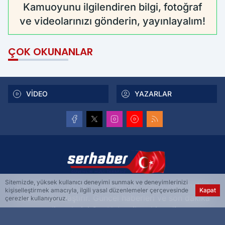
Kamuoyunu ilgilendiren bilgi, fotoğraf
ve videolarınızı gönderin, yayınlayalım!
ÇOK OKUNANLAR
VİDEO
YAZARLAR
Sitemizde, yüksek kullanıcı deneyimi sunmak ve deneyimlerinizi
Ser Haber, Türkiye ve dünyadan önemli gelişmeleri
kişiselleştirmek amacıyla, ilgili yasal düzenlemeler çerçevesinde
Kapat
size anında ulaştırır. Güncel haberleri ve son dakika
çerezler kullanıyoruz.
gelişmelerini Ser Haber ile takip edin.