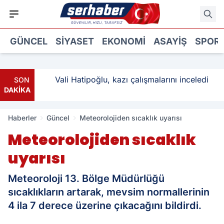
GÜNCEL
SIYASET
EKONOMI
ASAYIŞ
SPOR
ı: 3
Vali Hatipoğlu, kazı çalışmalarını inceledi
SON
DAKİKA
Haberler
Güncel
Meteorolojiden sıcaklık uyarısı
Meteorolojiden sıcaklık
uyarısı
Meteoroloji 13. Bölge Müdürlüğü
sıcaklıkların artarak, mevsim normallerinin
4 ila 7 derece üzerine çıkacağını bildirdi.