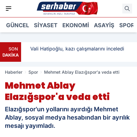
GÜNCEL
SIYASET
EKONOMI
ASAYIŞ
SPOR
: 3
Vali Hatipoğlu, kazı çalışmalarını inceledi
SON
DAKİKA
Haberler
Spor
Mehmet Ablay Elazığspor'a veda etti
Mehmet Ablay
Elazığspor'a veda etti
Elazığspor'un yollarını ayırdığı Mehmet
Ablay, sosyal medya hesabından bir ayrılık
mesajı yayımladı.