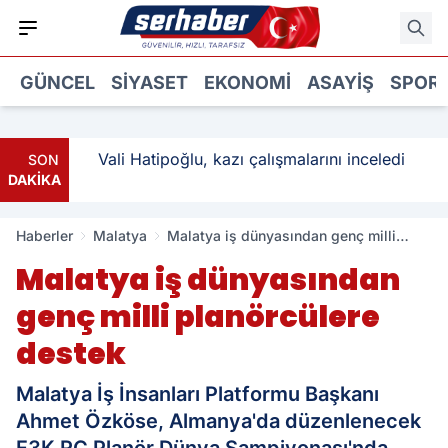
GÜNCEL
SIYASET
EKONOMI
ASAYIŞ
SPOR
: 3
Vali Hatipoğlu, kazı çalışmalarını inceledi
SON
DAKİKA
Haberler
Malatya
Malatya iş dünyasından genç milli
planörcülere destek
Malatya iş dünyasından
genç milli planörcülere
destek
Malatya İş İnsanları Platformu Başkanı
Ahmet Özköse, Almanya'da düzenlenecek