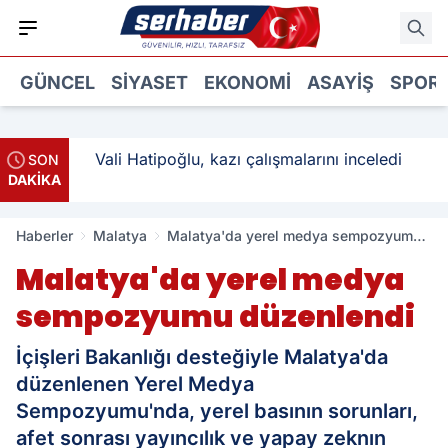
GÜNCEL
SIYASET
EKONOMI
ASAYIŞ
SPOR
: 3
Vali Hatipoğlu, kazı çalışmalarını inceledi
SON
DAKİKA
Haberler
Malatya
Malatya'da yerel medya sempozyumu
düzenlendi
Malatya'da yerel medya
sempozyumu düzenlendi
İçişleri Bakanlığı desteğiyle Malatya'da
düzenlenen Yerel Medya
Sempozyumu'nda, yerel basının sorunları,
afet sonrası yayıncılık ve yapay zeknın