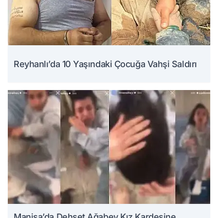
Reyhanlı’da 10 Yaşındaki Çocuğa Vahşi Saldırı
Manisa’da Dehşet Ağabey Kız Kardeşine