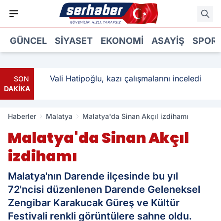
GÜNCEL
SIYASET
EKONOMI
ASAYIŞ
SPOR
: 3
Vali Hatipoğlu, kazı çalışmalarını inceledi
SON
DAKİKA
Haberler
Malatya
Malatya'da Sinan Akçıl izdihamı
Malatya'da Sinan Akçıl
izdihamı
Malatya'nın Darende ilçesinde bu yıl
72'ncisi düzenlenen Darende Geleneksel
Zengibar Karakucak Güreş ve Kültür
Festivali renkli görüntülere sahne oldu.