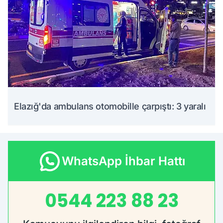
Elazığ'da ambulans otomobille çarpıştı: 3 yaralı
WhatsApp İhbar Hattı
0544 223 88 23