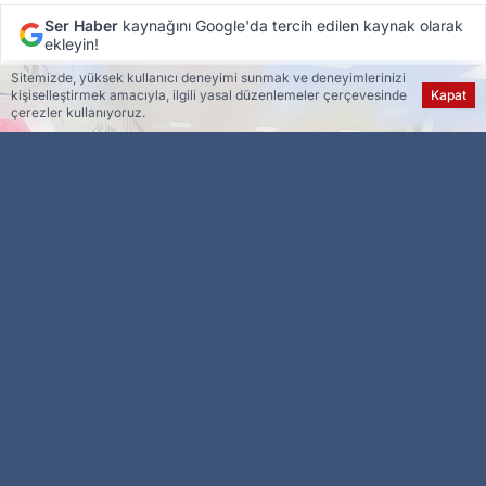
Ser Haber
kaynağını Google'da tercih edilen kaynak olarak
ekleyin!
Sitemizde, yüksek kullanıcı deneyimi sunmak ve deneyimlerinizi
kişiselleştirmek amacıyla, ilgili yasal düzenlemeler çerçevesinde
Kapat
çerezler kullanıyoruz.
Esra Ser
Genel Yayın Yönetmeni
Elazığ’da 30 Ağustos Zafer Bayramı kapsamında
düzenlenen dart ve bilardo turnuvası kıyasıya