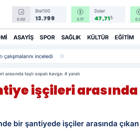
Bist100
Dolar
₺
13.799
47,71
0.00
0.17
0.
MI
ASAYIŞ
SPOR
SAĞLIK
KÜLTÜR
EĞITIM
ı çalışmalarını inceledi
ri arasında taşlı sopalı kavga: 4 yaralı
iye işçileri arasında 
ı
nde bir şantiyede işçiler arasında çıkan