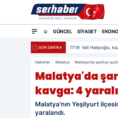
GÜNCEL
SIYASET
EKONO
17:19
Vali Hatipoğlu, kaz
SON DAKİKA
Haberler
Malatya
Malatya'da şantiye işçile
Malatya'da şant
kavga: 4 yaral
Malatya'nın Yeşilyurt ilçesi
yaralandı.