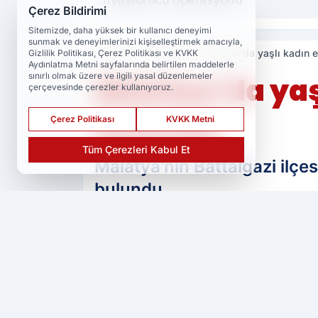
Çerez Bildirimi
Sitemizde, daha yüksek bir kullanıcı deneyimi
sunmak ve deneyimlerinizi kişiselleştirmek amacıyla,
Haberler
Malatya
Malatya'da yaşlı kadın e
Gizlilik Politikası, Çerez Politikası ve KVKK
Aydınlatma Metni sayfalarında belirtilen maddelerle
sınırlı olmak üzere ve ilgili yasal düzenlemeler
Malatya'da yaşl
çerçevesinde çerezler kullanıyoruz.
bulundu
Çerez Politikası
KVKK Metni
Tüm Çerezleri Kabul Et
Malatya'nın Battalgazi ilçe
bulundu.
PAYLAŞ
Ser Haber
kaynağını Google'da tercih 