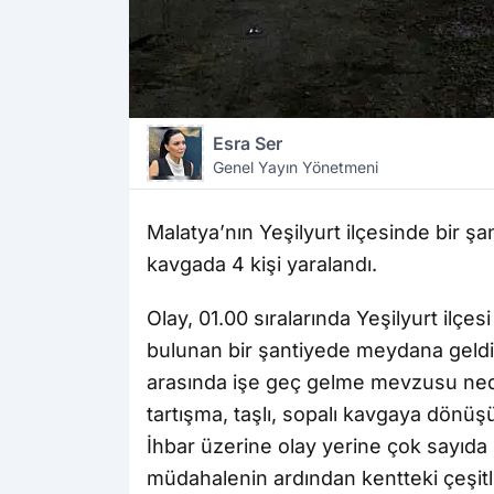
Esra Ser
Genel Yayın Yönetmeni
Malatya’nın Yeşilyurt ilçesinde bir şan
kavgada 4 kişi yaralandı.
Olay, 01.00 sıralarında Yeşilyurt ilç
bulunan bir şantiyede meydana geldi. E
arasında işe geç gelme mevzusu nede
tartışma, taşlı, sopalı kavgaya dönü
İhbar üzerine olay yerine çok sayıda po
müdahalenin ardından kentteki çeşitli 