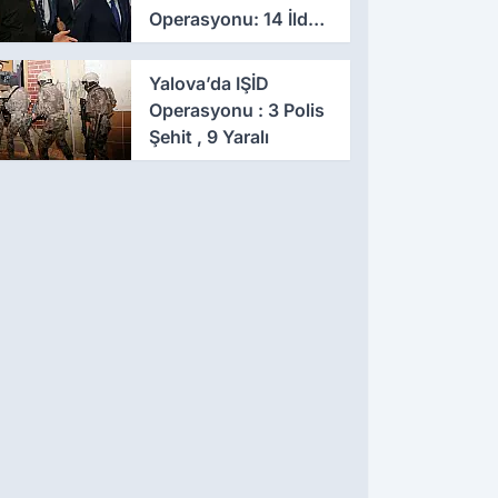
Operasyonu: 14 İlde
Eş Zamanlı Baskın,
641 Gözaltı
Yalova’da IŞİD
Operasyonu : 3 Polis
Şehit , 9 Yaralı