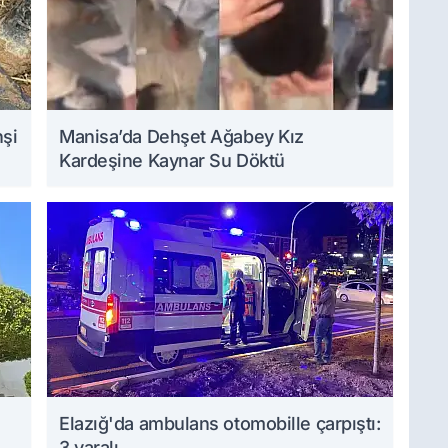
hşi
Manisa’da Dehşet Ağabey Kız
Kardeşine Kaynar Su Döktü
Elazığ'da ambulans otomobille çarpıştı:
3 yaralı