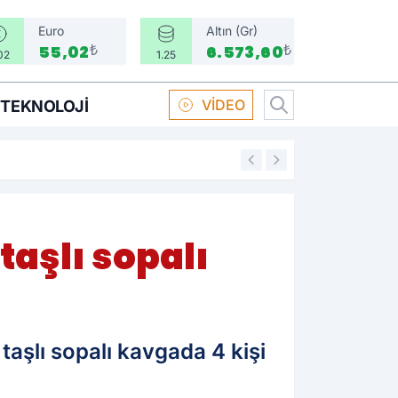
Euro
Altın (Gr)
₺
₺
55,02
6.573,60
02
1.25
VİDEO
TEKNOLOJI
16:58
Boksör Oral Arsla
taşlı sopalı
 taşlı sopalı kavgada 4 kişi