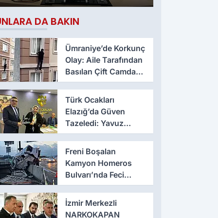
Çıktı
UNLARA DA BAKIN
Ümraniye’de Korkunç
Olay: Aile Tarafından
Basılan Çift Camdan
Atladı
Türk Ocakları
Elazığ’da Güven
Tazeledi: Yavuz
Haykır Yeniden
Başkan
Freni Boşalan
Kamyon Homeros
Bulvarı’nda Feci
Kazaya Neden Oldu
İzmir Merkezli
NARKOKAPAN