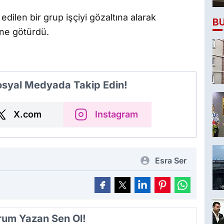
 edilen bir grup işçiyi gözaltına alarak
B
ine götürdü.
Sosyal Medyada Takip Edin!
X.com
Instagram
Esra Ser
orum Yazan Sen Ol!