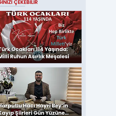
GINIZI ÇEKEBILIR
Türk Ocakları 114 Yaşında:
Milli Ruhun Asırlık Meşalesi
Harputlu Hacı Hayri Bey’in
Kayıp Şiirleri Gün Yüzüne