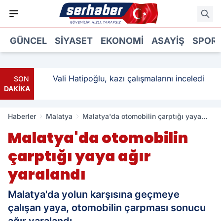
GÜNCEL
SIYASET
EKONOMI
ASAYIŞ
SPOR
ı: 3
Vali Hatipoğlu, kazı çalışmalarını inceledi
SON
DAKİKA
Haberler
Malatya
Malatya'da otomobilin çarptığı yaya
ağır yaralandı
Malatya'da otomobilin
çarptığı yaya ağır
yaralandı
Malatya'da yolun karşısına geçmeye
çalışan yaya, otomobilin çarpması sonucu