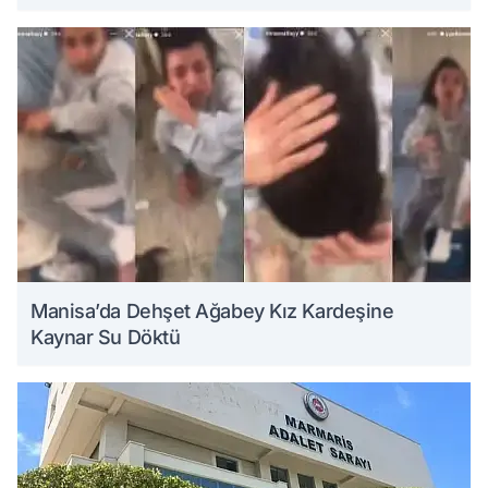
Manisa’da Dehşet Ağabey Kız Kardeşine
Kaynar Su Döktü