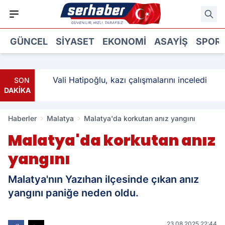
GÜNCEL
SIYASET
EKONOMI
ASAYIŞ
SPOR
: 3
Vali Hatipoğlu, kazı çalışmalarını inceledi
SON
DAKİKA
Haberler
Malatya
Malatya'da korkutan anız yangını
Malatya'da korkutan anız
yangını
Malatya'nın Yazıhan ilçesinde çıkan anız
yangını paniğe neden oldu.
23.08.2025 22:44