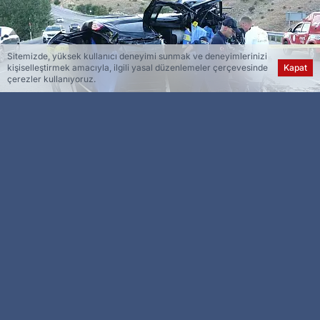
Sitemizde, yüksek kullanıcı deneyimi sunmak ve deneyimlerinizi
kişiselleştirmek amacıyla, ilgili yasal düzenlemeler çerçevesinde
Kapat
çerezler kullanıyoruz.
Esra Ser
Genel Yayın Yönetmeni
Malatya’nın Akçadağ ilçesinde hafif ticari araç ile
otomobilin kafa kafaya çarpıştığı trafik kazasında
hayatını kaybedenlerin kimlikleri belli oldu.
Kaza, saat 17.00 sıralarında Malatya-Kayseri
karayolu Akçadağ-Bayramuşağı mevkiinde