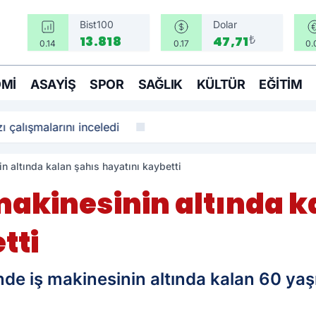
Bist100
Dolar
₺
13.818
47,71
0.14
0.17
0.
MI
ASAYIŞ
SPOR
SAĞLIK
KÜLTÜR
EĞITIM
ı çalışmalarını inceledi
n altında kalan şahıs hayatını kaybetti
makinesinin altında k
tti
de iş makinesinin altında kalan 60 yaş