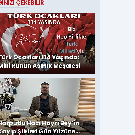
GINIZI ÇEKEBILIR
Türk Ocakları 114 Yaşında:
Milli Ruhun Asırlık Meşalesi
Harputlu Hacı Hayri Bey’in
Kayıp Şiirleri Gün Yüzüne