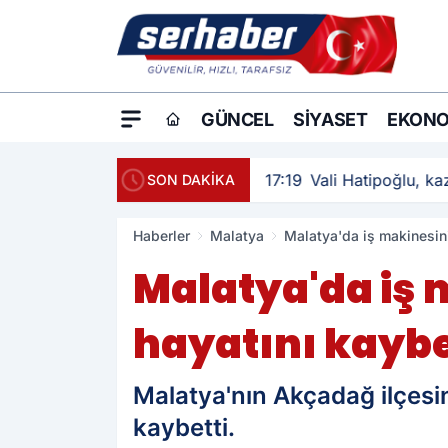
GÜNCEL
SIYASET
EKONO
17:19
Vali Hatipoğlu, kaz
SON DAKİKA
Haberler
Malatya
Malatya'da iş makinesini
Malatya'da iş 
hayatını kaybe
Malatya'nın Akçadağ ilçesin
kaybetti.