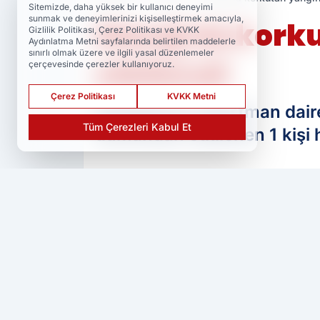
Sitemizde, daha yüksek bir kullanıcı deneyimi
sunmak ve deneyimlerinizi kişiselleştirmek amacıyla,
Elazığ'da kork
Gizlilik Politikası, Çerez Politikası ve KVKK
Aydınlatma Metni sayfalarında belirtilen maddelerle
sınırlı olmak üzere ve ilgili yasal düzenlemeler
etkilendi
çerçevesinde çerezler kullanıyoruz.
Çerez Politikası
KVKK Metni
Elazığ'da bir apartman dair
Tüm Çerezleri Kabul Et
dumandan etkilenen 1 kişi h
PAYLAŞ
Ser Haber
kaynağını Google'da tercih 