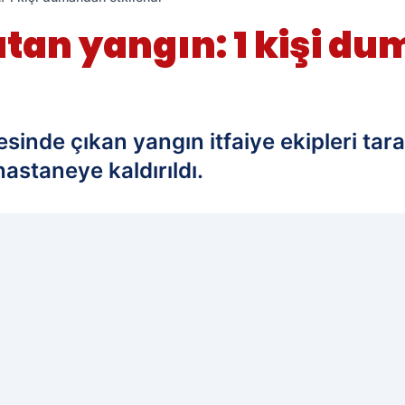
utan yangın: 1 kişi d
esinde çıkan yangın itfaiye ekipleri ta
astaneye kaldırıldı.
edilen kaynak olarak ekleyin!