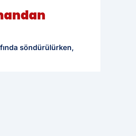
umandan
rafında söndürülürken,
05.07.2025 23:32
Güncelleme: 05.07.2025 23:32
WhatsApp İhbar Hattı
0544 223 88 23