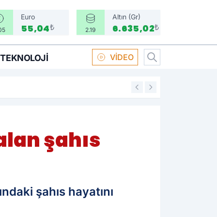
Euro
Altın (Gr)
₺
₺
55,04
6.635,02
05
2.19
VİDEO
TEKNOLOJI
16:58
Boksör Oral Arsla
alan şahıs
ındaki şahıs hayatını