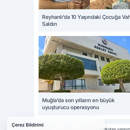
Reyhanlı’da 10 Yaşındaki Çocuğa Va
Saldırı
Muğla’da son yılların en büyük
uyuşturucu operasyonu
Çerez Bildirimi
Haberler
Asayiş
Elazığ'da korkutan yangın