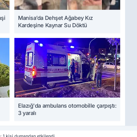
hşi
Manisa’da Dehşet Ağabey Kız
Kardeşine Kaynar Su Döktü
Elazığ'da ambulans otomobille çarpıştı:
3 yaralı
: 1 kişi dumandan etkilendi