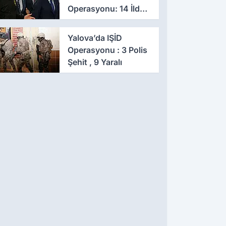
Operasyonu: 14 İlde
Eş Zamanlı Baskın,
641 Gözaltı
Yalova’da IŞİD
Operasyonu : 3 Polis
Şehit , 9 Yaralı