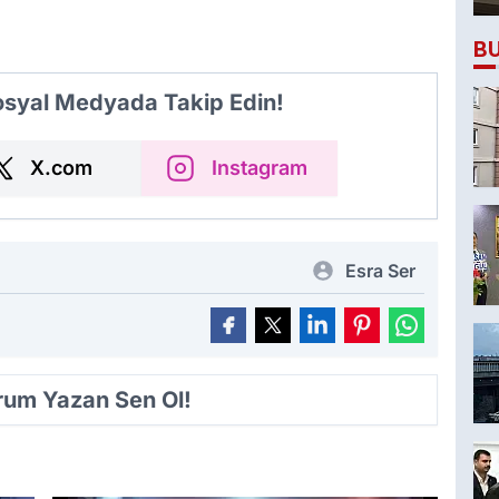
B
Sosyal Medyada Takip Edin!
X.com
Instagram
Esra Ser
orum Yazan Sen Ol!