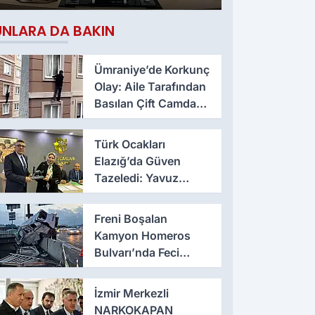
Çıktı
UNLARA DA BAKIN
Ümraniye’de Korkunç
Olay: Aile Tarafından
Basılan Çift Camdan
Atladı
Türk Ocakları
Elazığ’da Güven
Tazeledi: Yavuz
Haykır Yeniden
Başkan
Freni Boşalan
Kamyon Homeros
Bulvarı’nda Feci
Kazaya Neden Oldu
İzmir Merkezli
NARKOKAPAN