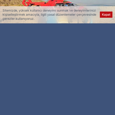
Sitemizde, yüksek kullanıcı deneyimi sunmak ve deneyimlerinizi
kişiselleştirmek amacıyla, ilgili yasal düzenlemeler çerçevesinde
Kapat
çerezler kullanıyoruz.
Esra Ser
Genel Yayın Yönetmeni
Tunceli’nin Nazımiye ilçesinde kayalık alanda
düşerek ayağını kıran şahıs, ambulans
helikopterle bölgeden alınarak hastaneye
kaldırıldı.
Olay, Nazımiye ilçesi Düzgün Baba
Ziyaretgahı’nda meydana geldi. Edinilen bilgiye