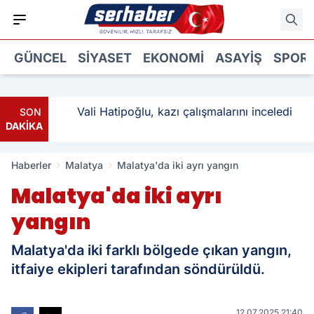
GÜNCEL
SIYASET
EKONOMI
ASAYIŞ
SPOR
ı: 3
Vali Hatipoğlu, kazı çalışmalarını inceledi
SON
DAKİKA
Haberler
Malatya
Malatya'da iki ayrı yangın
Malatya'da iki ayrı
yangın
Malatya'da iki farklı bölgede çıkan yangın,
itfaiye ekipleri tarafından söndürüldü.
12.07.2025 21:40