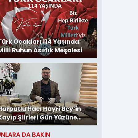
Türk Ocakları 114 Yaşında:
Milli Ruhun Asırlık Meşalesi
Harputlu Hacı Hayri Bey’in
Kayıp Şiirleri Gün Yüzüne
Çıktı
UNLARA DA BAKIN