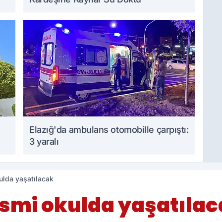
Elazığ'da ambulans otomobille çarpıştı:
3 yaralı
kulda yaşatılacak
 ismi okulda yaşatıla