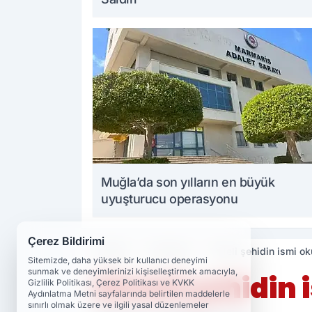
Muğla’da son yılların en büyük
uyuşturucu operasyonu
Çerez Bildirimi
Haberler
Diyarbakır
Dicleli şehidin ismi o
Sitemizde, daha yüksek bir kullanıcı deneyimi
sunmak ve deneyimlerinizi kişiselleştirmek amacıyla,
Dicleli şehidin
Gizlilik Politikası, Çerez Politikası ve KVKK
Aydınlatma Metni sayfalarında belirtilen maddelerle
sınırlı olmak üzere ve ilgili yasal düzenlemeler