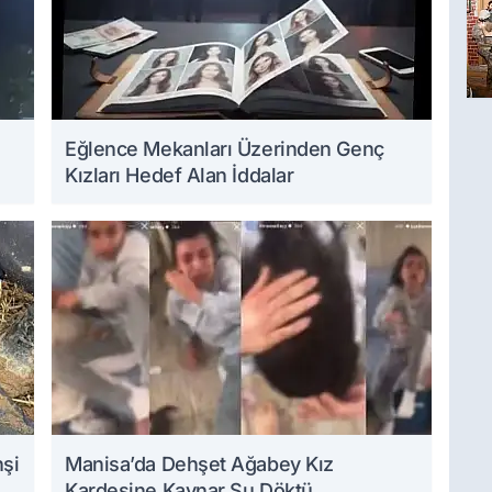
Eğlence Mekanları Üzerinden Genç
Kızları Hedef Alan İddalar
hşi
Manisa’da Dehşet Ağabey Kız
Kardeşine Kaynar Su Döktü