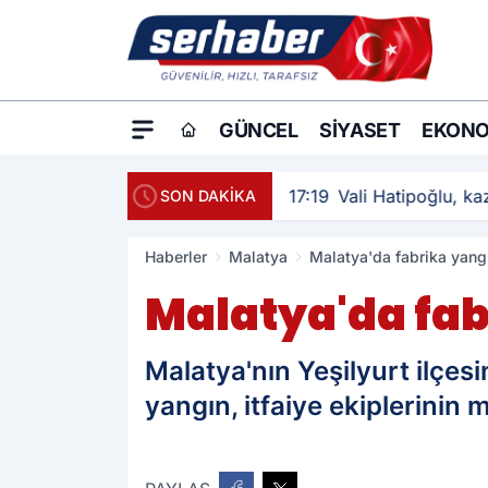
GÜNCEL
SIYASET
EKONO
17:19
Vali Hatipoğlu, kaz
SON DAKİKA
Haberler
Malatya
Malatya'da fabrika yang
Malatya'da fab
Malatya'nın Yeşilyurt ilçes
yangın, itfaiye ekiplerinin