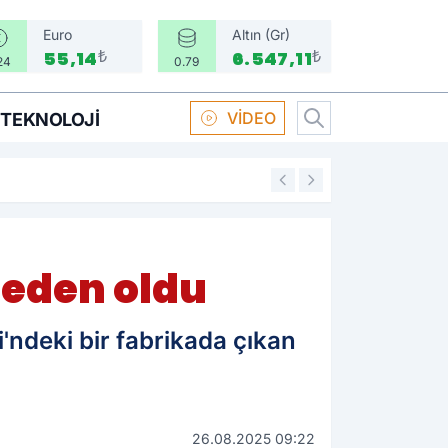
Euro
Altın (Gr)
₺
₺
55,14
6.547,11
24
0.79
VİDEO
TEKNOLOJI
16:58
Boksör Oral Arsla
neden oldu
'ndeki bir fabrikada çıkan
26.08.2025 09:22