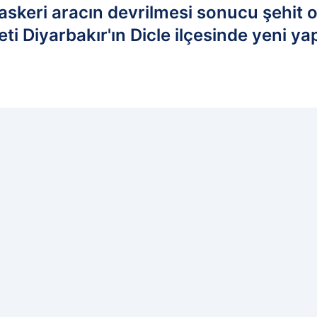
 askeri aracın devrilmesi sonucu şehit 
i Diyarbakır'ın Dicle ilçesinde yeni ya
edilen kaynak olarak ekleyin!