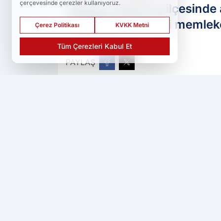
çerçevesinde çerezler kullanıyoruz.
Hatay'ın Altınözü ilçesinde
Sofioğlu'unun ismi memleket
Çerez Politikası
KVKK Metni
Tüm Çerezleri Kabul Et
PAYLAŞ
Ser Haber
kaynağını Google'da tercih 