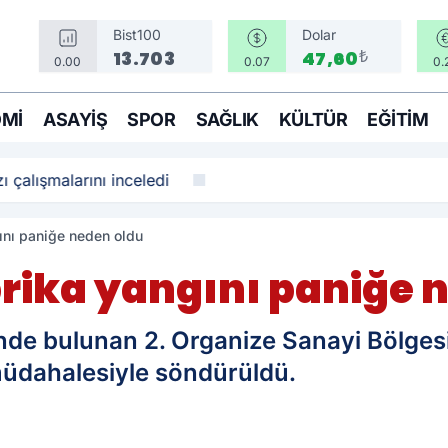
Bist100
Dolar
₺
13.703
47,60
0.00
0.07
0.
MI
ASAYIŞ
SPOR
SAĞLIK
KÜLTÜR
EĞITIM
ı çalışmalarını inceledi
ını paniğe neden oldu
rika yangını paniğe 
inde bulunan 2. Organize Sanayi Bölgesi
 müdahalesiyle söndürüldü.