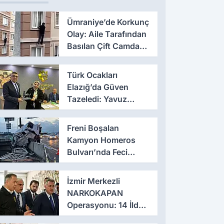
Ümraniye’de Korkunç
Olay: Aile Tarafından
Basılan Çift Camdan
Atladı
Türk Ocakları
Elazığ’da Güven
Tazeledi: Yavuz
Haykır Yeniden
Başkan
Freni Boşalan
Kamyon Homeros
Bulvarı’nda Feci
Kazaya Neden Oldu
İzmir Merkezli
NARKOKAPAN
Operasyonu: 14 İlde
Eş Zamanlı Baskın,