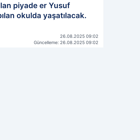
olan piyade er Yusuf
pılan okulda yaşatılacak.
26.08.2025 09:02
Güncelleme: 26.08.2025 09:02
WhatsApp İhbar Hattı
0544 223 88 23
Kamuoyunu ilgilendiren bilgi,
fotoğraf ve videolarınızı
gönderin, yayınlayalım!