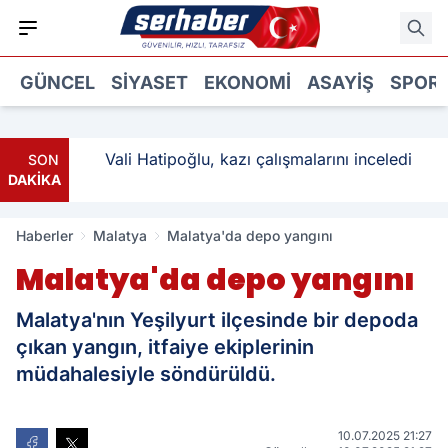
GÜNCEL
SIYASET
EKONOMI
ASAYIŞ
SPOR
: 3
Vali Hatipoğlu, kazı çalışmalarını inceledi
SON
DAKİKA
Haberler
Malatya
Malatya'da depo yangını
Malatya'da depo yangını
Malatya'nın Yeşilyurt ilçesinde bir depoda
çıkan yangın, itfaiye ekiplerinin
müdahalesiyle söndürüldü.
10.07.2025 21:27