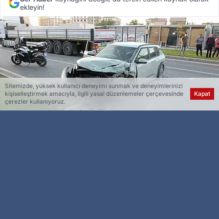
ekleyin!
Sitemizde, yüksek kullanıcı deneyimi sunmak ve deneyimlerinizi
kişiselleştirmek amacıyla, ilgili yasal düzenlemeler çerçevesinde
Kapat
çerezler kullanıyoruz.
Esra Ser
Genel Yayın Yönetmeni
Malatya’da sürücüsünün kontrolünden çıkan
otomobilin refüje çarpması sonucu meydana
gelen kazada 3 kişi yaralandı.