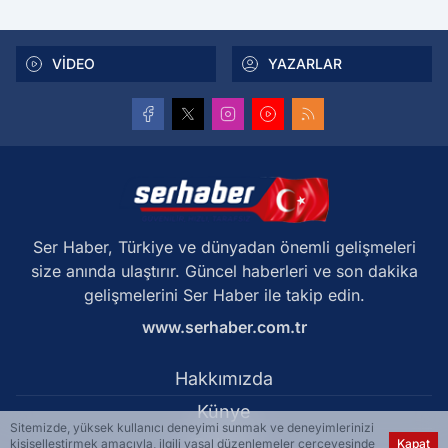
VİDEO
YAZARLAR
Ser Haber, Türkiye ve dünyadan önemli gelişmeleri
size anında ulaştırır. Güncel haberleri ve son dakika
gelişmelerini Ser Haber ile takip edin.
www.serhaber.com.tr
Hakkımızda
Künye
Sitemizde, yüksek kullanıcı deneyimi sunmak ve deneyimlerinizi
Reklam
kişiselleştirmek amacıyla, ilgili yasal düzenlemeler çerçevesinde
Kapat