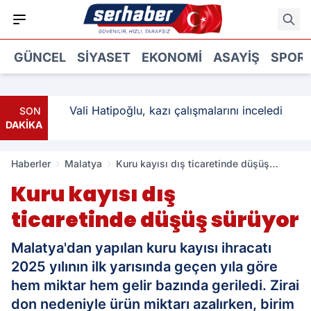
GÜNCEL
SIYASET
EKONOMI
ASAYIŞ
SPOR
ı: 3
Vali Hatipoğlu, kazı çalışmalarını inceledi
SON
DAKİKA
Haberler
Malatya
Kuru kayısı dış ticaretinde düşüş
sürüyor
Kuru kayısı dış
ticaretinde düşüş sürüyor
Malatya'dan yapılan kuru kayısı ihracatı
2025 yılının ilk yarısında geçen yıla göre
hem miktar hem gelir bazında geriledi. Zirai
don nedeniyle ürün miktarı azalırken, birim