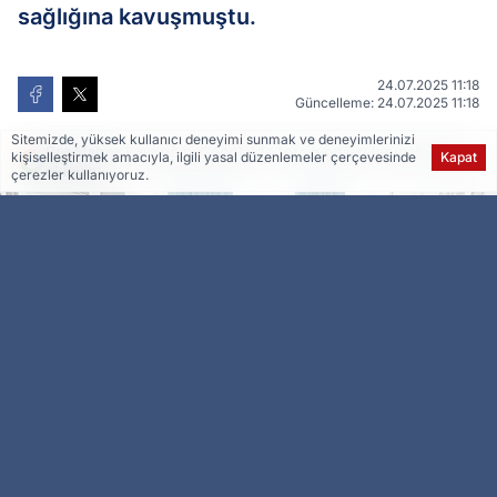
sağlığına kavuşmuştu.
24.07.2025 11:18
Güncelleme: 24.07.2025 11:18
Sitemizde, yüksek kullanıcı deneyimi sunmak ve deneyimlerinizi
Ser Haber
kaynağını Google'da tercih edilen kaynak olarak
kişiselleştirmek amacıyla, ilgili yasal düzenlemeler çerçevesinde
Kapat
ekleyin!
çerezler kullanıyoruz.
Esra Ser