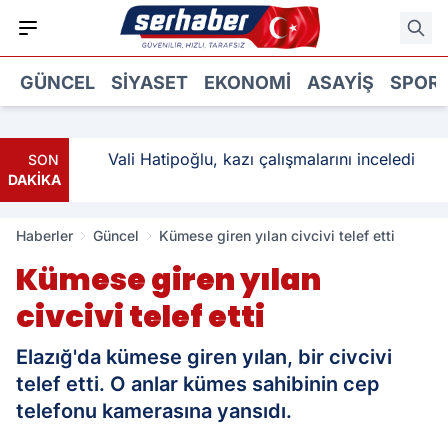
GÜNCEL
SIYASET
EKONOMI
ASAYIŞ
SPOR
: 3
Vali Hatipoğlu, kazı çalışmalarını inceledi
SON
DAKİKA
Haberler
Güncel
Kümese giren yılan civcivi telef etti
Kümese giren yılan
civcivi telef etti
Elazığ'da kümese giren yılan, bir civcivi
telef etti. O anlar kümes sahibinin cep
telefonu kamerasına yansıdı.