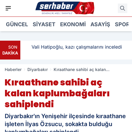
GÜNCEL
SIYASET
EKONOMI
ASAYIŞ
SPOR
ı: 3
Vali Hatipoğlu, kazı çalışmalarını inceledi
SON
DAKİKA
Haberler
Diyarbakır
Kıraathane sahibi aç kalan
kaplumbağaları sahiplendi
Kıraathane sahibi aç
kalan kaplumbağaları
sahiplendi
Diyarbakır'ın Yenişehir ilçesinde kıraathane
işleten İlyas Özsucu, sokakta bulduğu