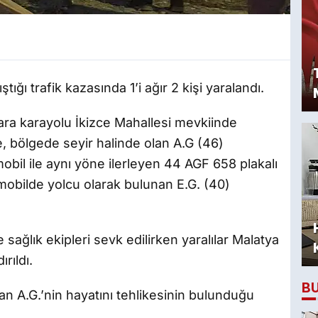
ığı trafik kazasında 1’i ağır 2 kişi yaralandı.
ara karayolu İkizce Mahallesi mevkiinde
e, bölgede seyir halinde olan A.G (46)
bil ile aynı yöne ilerleyen 44 AGF 658 plakalı
omobilde yolcu olarak bulunan E.G. (40)
 sağlık ekipleri sevk edilirken yaralılar Malatya
rıldı.
B
an A.G.’nin hayatını tehlikesinin bulunduğu