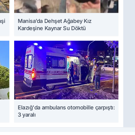
hşi
Manisa’da Dehşet Ağabey Kız
Kardeşine Kaynar Su Döktü
Elazığ'da ambulans otomobille çarpıştı:
3 yaralı