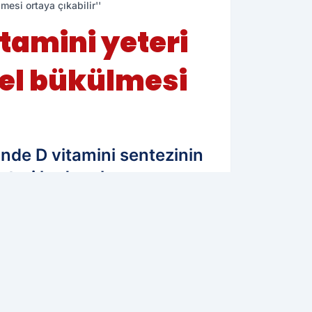
mesi ortaya çıkabilir''
itamini yeteri
el bükülmesi
linde D vitamini sentezinin
 yeteri kadar alınmazsa
ortaya çıkabilir. Bunun yanı
lıkta koruyucu faktör
07.07.2025 10:54
Güncelleme: 07.07.2025 10:54