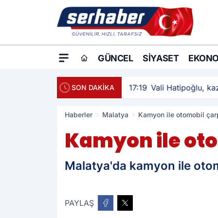
GÜNCEL
SIYASET
EKONO
17:19
Vali Hatipoğlu, kaz
SON DAKİKA
Haberler
Malatya
Kamyon ile otomobil çarpı
Kamyon ile otom
Malatya'da kamyon ile otomob
PAYLAŞ