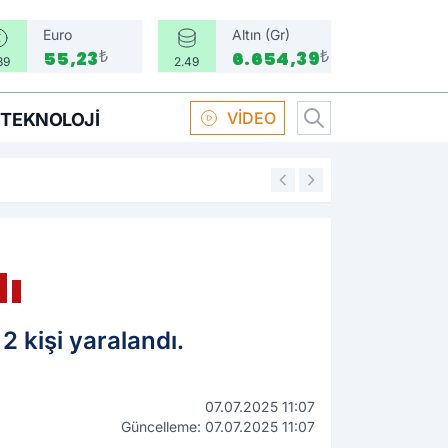
Euro
Altın (Gr)
₺
₺
55,23
6.654,39
39
2.49
VİDEO
TEKNOLOJI
16:58
Boksör Oral Arsla
lı
2 kişi yaralandı.
07.07.2025 11:07
Güncelleme: 07.07.2025 11:07