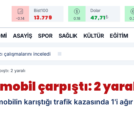
Bist100
Dolar
₺
13.779
47,71
-0.14
0.18
0.
MI
ASAYIŞ
SPOR
SAĞLIK
KÜLTÜR
EĞITIM
ı çalışmalarını inceledi
ştı: 2 yaralı
obil çarpıştı: 2 yara
ilin karıştığı trafik kazasında 1'i ağır 