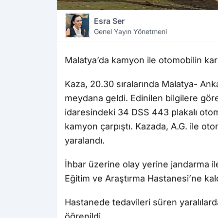
Esra Ser
Genel Yayın Yönetmeni
Malatya’da kamyon ile otomobilin karışt
Kaza, 20.30 sıralarında Malatya- Ank
meydana geldi. Edinilen bilgilere gör
idaresindeki 34 DSS 443 plakalı otomo
kamyon çarpıştı. Kazada, A.G. ile ot
yaralandı.
İhbar üzerine olay yerine jandarma ile
Eğitim ve Araştırma Hastanesi’ne kaldı
Hastanede tedavileri süren yaralılard
öğrenildi.