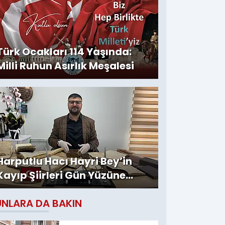
Türk Ocakları 114 Yaşında:
Milli Ruhun Asırlık Meşalesi
Harputlu Hacı Hayri Bey’in
Kayıp Şiirleri Gün Yüzüne
Çıktı
UNLARA DA BAKIN