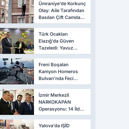
Ümraniye’de Korkunç
Olay: Aile Tarafından
Basılan Çift Camdan
Atladı
Türk Ocakları
Elazığ’da Güven
Tazeledi: Yavuz
Haykır Yeniden
Başkan
Freni Boşalan
Kamyon Homeros
Bulvarı’nda Feci
Kazaya Neden Oldu
İzmir Merkezli
NARKOKAPAN
Operasyonu: 14 İlde
Eş Zamanlı Baskın,
641 Gözaltı
Yalova’da IŞİD