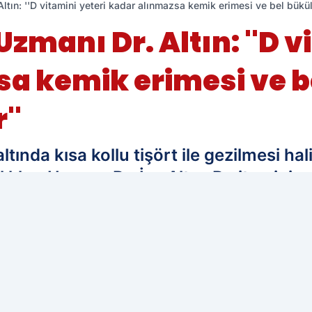
Altın: ''D vitamini yeteri kadar alınmazsa kemik erimesi ve bel bükül
Uzmanı Dr. Altın: ''D v
a kemik erimesi ve b
''
ında kısa kollu tişört ile gezilmesi ha
lıkları Uzmanı Dr. İsa Altın, D vitamini,
si, bel bükülmesi tarzında hastalıklar 
r, demans, depresyon gibi birçok hasta