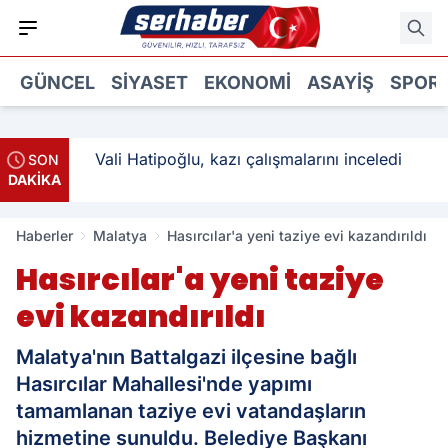
GÜNCEL
SIYASET
EKONOMI
ASAYIŞ
SPOR
: 3
Vali Hatipoğlu, kazı çalışmalarını inceledi
SON
DAKİKA
Haberler
Malatya
Hasırcılar'a yeni taziye evi kazandırıldı
Hasırcılar'a yeni taziye
evi kazandırıldı
Malatya'nın Battalgazi ilçesine bağlı
Hasırcılar Mahallesi'nde yapımı
tamamlanan taziye evi vatandaşların
hizmetine sunuldu. Belediye Başkanı