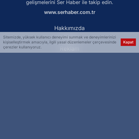
gelişmelerini Ser Haber ile takip edin.
www.serhaber.com.tr
Hakkımızda
Sitemizde, yüksek kullanıcı deneyimi sunmak ve deneyimlerinizi
Künye
kişiselleştirmek amacıyla, ilgili yasal düzenlemeler çerçevesinde
Kapat
çerezler kullanıyoruz.
Reklam
Kullanım Koşulları
Gizlilik Politikası
Çerez Politikası
KVKK Metni
İletişim Bilgileri